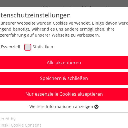
ÖTV
Landesverbände
News
tenschutzeinstellungen
 unserer Webseite werden Cookies verwendet. Einige davon wer
Ausbildung
Services
Über uns
ngend benötigt, während es uns andere ermöglichen, Ihre
zererfahrung auf unserer Webseite zu verbessern.
Essenziell
Statistiken
Alle akzeptieren
Speichern & schließen
Nur essenzielle Cookies akzeptieren
Kitzbühel: Wildcards
Weitere Informationen anzeigen
ssenziell
llte Österreicher-
senzielle Cookies werden für grundlegende Funktionen der
ered by
bseite benötigt. Dadurch ist gewährleistet, dass die Webseite
linski Cookie Consent