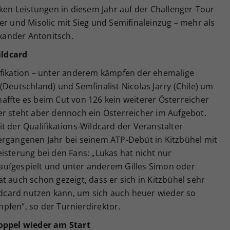
rken Leistungen in diesem Jahr auf der Challenger-Tour
er und Misolic mit Sieg und Semifinaleinzug – mehr als
exander Antonitsch.
ildcard
ifikation – unter anderem kämpfen der ehemalige
(Deutschland) und Semfinalist Nicolas Jarry (Chile) um
affte es beim Cut von 126 kein weiterer Österreicher
er steht aber dennoch ein Österreicher im Aufgebot.
t der Qualifikations-Wildcard der Veranstalter
rgangenen Jahr bei seinem ATP-Debüt in Kitzbühel mit
isterung bei den Fans: „Lukas hat nicht nur
aufgespielt und unter anderem Gilles Simon oder
t auch schon gezeigt, dass er sich in Kitzbühel sehr
ildcard nutzen kann, um sich auch heuer wieder so
pfen“, so der Turnierdirektor.
Doppel wieder am Start