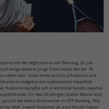
Zweck
generierte ID, für die historische Speicherung
Ihrer vorgenommen Einstellungen, falls der
Webseiten-Betreiber dies eingestellt hat.
artie mit der Nightsession am Dienstag, 26. Juli,
noch einige weitere, junge Österreicher bei der 78.
zu sehen sein. Unter ihnen auch Jurij Rodionov und
-Wildcards im Aufgebot des topbesetzten Hauptfeld-
er Rodionov kämpfte sich in Kitzbühel bereits zweimal
Hauptfeldrunde. Für den 20-jährigen Steirer Misolic wird
: „Jurij ist der beste Österreicher im ATP-Ranking, Filip
00 der Welt. Sowohl Rodionov als auch Misolic haben