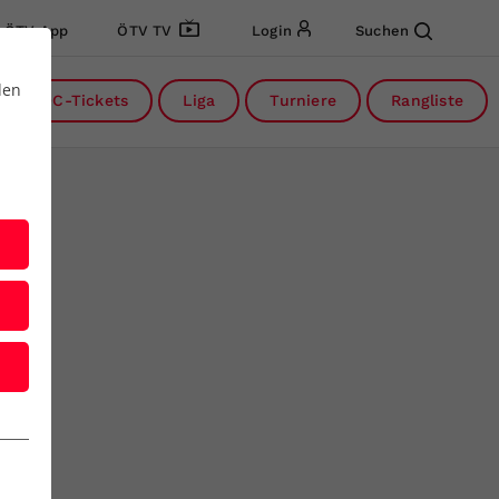
ÖTV App
ÖTV TV
Login
Suchen
den
DC-Tickets
Liga
Turniere
Rangliste