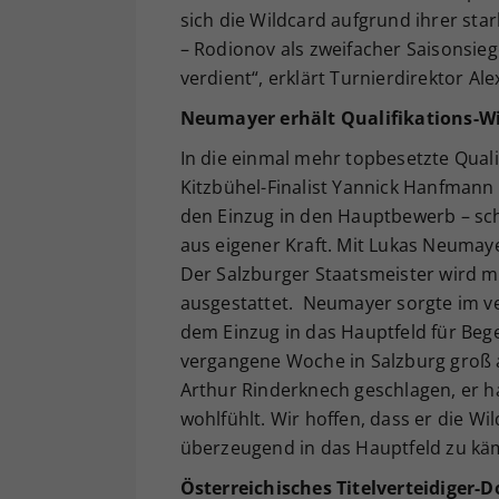
sich die Wildcard aufgrund ihrer sta
– Rodionov als zweifacher Saisonsieg
verdient“, erklärt Turnierdirektor Al
Neumayer erhält Qualifikations-W
In die einmal mehr topbesetzte Qual
Kitzbühel-Finalist Yannick Hanfmann 
den Einzug in den Hauptbewerb – sch
aus eigener Kraft. Mit Lukas Neumay
Der Salzburger Staatsmeister wird mi
ausgestattet. Neumayer sorgte im ve
dem Einzug in das Hauptfeld für Bege
vergangene Woche in Salzburg groß 
Arthur Rinderknech geschlagen, er ha
wohlfühlt. Wir hoffen, dass er die W
überzeugend in das Hauptfeld zu käm
Österreichisches Titelverteidiger-