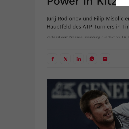
Power in Kitzb
ei
Jurij Rodionov und Filip Misolic 
Hauptfeld des ATP-Turniers in Tir
S
Verfasst von: Presseaussendung / Redaktion, 14.