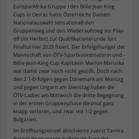
Europa/Afrika-Gruppe I des Billie Jean King
Dieser Wert speichert Ihre Consent-
Cups in Oeiras hatte Österreichs Damen-
Einstellungen. Unter anderem eine
zufällig generierte ID, für die
Nationalauswahl sensationell den
Zweck
historische Speicherung Ihrer
Gruppensieg und den Wiederaufstieg ins Play-
vorgenommen Einstellungen, falls der
off (im Herbst) zur Qualifikationsrunde fürs
Webseiten-Betreiber dies eingestellt
Finalturnier 2025 fixiert. Der Erfolgshunger der
hat.
Mannschaft von ÖTV-Sportkoordinatorin und -
Billie-Jean-King-Cup-Kapitänin Marion Maruska
war damit zwar noch nicht gestillt. Doch nach
den 2:1-Erfolgen gegen Dänemark am Montag
und gegen Ungarn am Dienstag haben die
ÖTV-Ladies am Mittwoch die dritte Begegnung
in der ersten Gruppenphase diesmal ganz
knapp verloren, und zwar mit 1:2 gegen
Bulgarien.
Im Eröffnungseinzel absolvierte zuerst Tamira
Paszek ihren ersten Auftritt im Zuge der