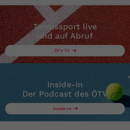
Tennissport live
und auf Abruf
ÖTV TV
Inside-In
Der Podcast des ÖTV
Inside-In