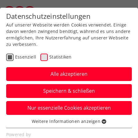
Zurück zur Newsübersicht
Datenschutzeinstellungen
Salzburger Tennisverband
Auf unserer Webseite werden Cookies verwendet. Einige
davon werden zwingend benötigt, während es uns andere
ermöglichen, Ihre Nutzererfahrung auf unserer Webseite
zu verbessern.
Billie Jean King Cup
Essenziell
Statistiken
Billie Jean King Cup:
Knappe Niederlage ohne
Alle akzeptieren
Folgen gegen Bulgarien
Speichern & schließen
Nach einem spielfreien Donnerstag geht
Nur essenzielle Cookies akzeptieren
es am Freitag in der zweiten
Gruppenphase gegen Serbien weiter.
Weitere Informationen anzeigen
Essenziell
Verfasst von: Manuel Wachta, 10.04.2024
Essenzielle Cookies werden für grundlegende
Powered by