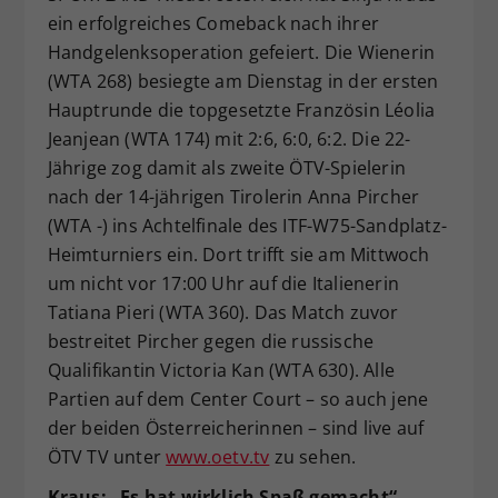
ein erfolgreiches Comeback nach ihrer
Dieser Wert speichert Ihre Consent-
Handgelenksoperation gefeiert. Die Wienerin
Einstellungen. Unter anderem eine
zufällig generierte ID, für die
(WTA 268) besiegte am Dienstag in der ersten
Zweck
historische Speicherung Ihrer
Hauptrunde die topgesetzte Französin Léolia
vorgenommen Einstellungen, falls der
Jeanjean (WTA 174) mit 2:6, 6:0, 6:2. Die 22-
Webseiten-Betreiber dies eingestellt
Jährige zog damit als zweite ÖTV-Spielerin
hat.
nach der 14-jährigen Tirolerin Anna Pircher
(WTA -) ins Achtelfinale des ITF-W75-Sandplatz-
Heimturniers ein. Dort trifft sie am Mittwoch
um nicht vor 17:00 Uhr auf die Italienerin
Tatiana Pieri (WTA 360). Das Match zuvor
bestreitet Pircher gegen die russische
Qualifikantin Victoria Kan (WTA 630). Alle
Partien auf dem Center Court – so auch jene
der beiden Österreicherinnen – sind live auf
ÖTV TV unter
www.oetv.tv
zu sehen.
Kraus: „Es hat wirklich Spaß gemacht“