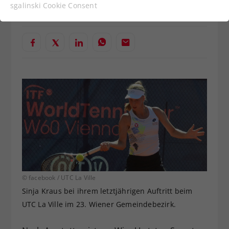
Funktionen der Webseite benötigt. Dadurch ist
Verfasst von: Manuel Wachta, 21.08.2024
sgalinski Cookie Consent
gewährleistet, dass die Webseite einwandfrei
funktioniert.
Cookie-Informationen anzeigen
Name
cookie_optin
Anbieter
Statistiken
Laufzeit
1 Jahr
Dieses Cookie wird verwendet, um
Zweck
Ihre Cookie-Einstellungen für diese
Website zu speichern.
Name
SgCookieOptin.lastPreferences
© facebook / UTC La Ville
Sinja Kraus bei ihrem letztjährigen Auftritt beim
Anbieter
UTC La Ville im 23. Wiener Gemeindebezirk.
Laufzeit
1 Jahr