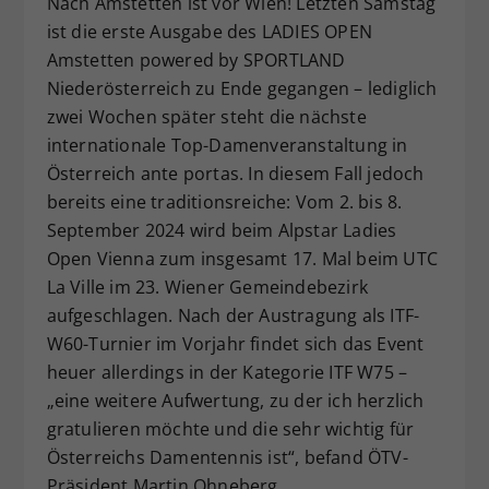
Nach Amstetten ist vor Wien! Letzten Samstag
Dieser Wert speichert Ihre Consent-
ist die erste Ausgabe des LADIES OPEN
Einstellungen. Unter anderem eine
Amstetten powered by SPORTLAND
zufällig generierte ID, für die
Niederösterreich zu Ende gegangen – lediglich
Zweck
historische Speicherung Ihrer
zwei Wochen später steht die nächste
vorgenommen Einstellungen, falls der
internationale Top-Damenveranstaltung in
Webseiten-Betreiber dies eingestellt
hat.
Österreich ante portas. In diesem Fall jedoch
bereits eine traditionsreiche: Vom 2. bis 8.
September 2024 wird beim Alpstar Ladies
Open Vienna zum insgesamt 17. Mal beim UTC
La Ville im 23. Wiener Gemeindebezirk
aufgeschlagen. Nach der Austragung als ITF-
W60-Turnier im Vorjahr findet sich das Event
heuer allerdings in der Kategorie ITF W75 –
„eine weitere Aufwertung, zu der ich herzlich
gratulieren möchte und die sehr wichtig für
Österreichs Damentennis ist“, befand ÖTV-
Präsident Martin Ohneberg.