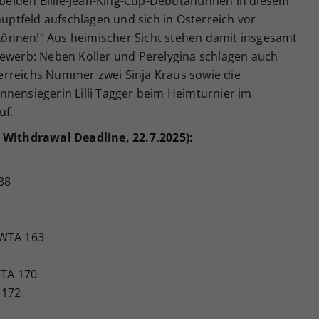
e beiden Billie-Jean-King-Cup-Debütantinnen in diesem
auptfeld aufschlagen und sich in Österreich vor
önnen!“ Aus heimischer Sicht stehen damit insgesamt
bewerb: Neben Koller und Perelygina schlagen auch
erreichs Nummer zwei Sinja Kraus sowie die
nnensiegerin Lilli Tagger beim Heimturnier im
uf.
h Withdrawal Deadline, 22.7.2025):
38
 WTA 163
WTA 170
 172