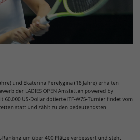
Zweck
generierte ID, für die historische Speicherung
Ihrer vorgenommen Einstellungen, falls der
Webseiten-Betreiber dies eingestellt hat.
Jahre) und Ekaterina Perelygina (18 Jahre) erhalten
tbewerb der LADIES OPEN Amstetten powered by
 60.000 US-Dollar dotierte ITF-W75-Turnier findet vom
tetten statt und zählt zu den bedeutendsten
A-Ranking um über 400 Plätze verbessert und steht