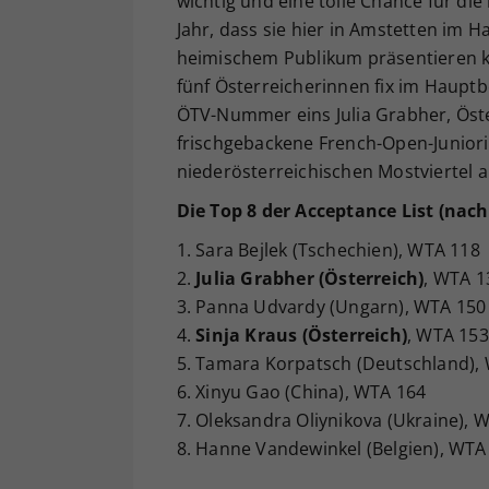
wichtig und eine tolle Chance für di
Jahr, dass sie hier in Amstetten im H
heimischem Publikum präsentieren k
fünf Österreicherinnen fix im Haupt
ÖTV-Nummer eins Julia Grabher, Öst
frischgebackene French-Open-Juniori
niederösterreichischen Mostviertel a
Die Top 8 der Acceptance List (nac
1. Sara Bejlek (Tschechien), WTA 118
2.
Julia Grabher (Österreich)
, WTA 1
3. Panna Udvardy (Ungarn), WTA 150
4.
Sinja Kraus (Österreich)
, WTA 153
5. Tamara Korpatsch (Deutschland),
6. Xinyu Gao (China), WTA 164
7. Oleksandra Oliynikova (Ukraine), 
8. Hanne Vandewinkel (Belgien), WTA