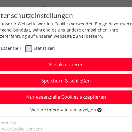
ÖTV
Landesverbände
News
tenschutzeinstellungen
 unserer Webseite werden Cookies verwendet. Einige davon wer
Ausbildung
Services
Über uns
ngend benötigt, während es uns andere ermöglichen, Ihre
zererfahrung auf unserer Webseite zu verbessern.
Essenziell
Statistiken
Alle akzeptieren
Speichern & schließen
Nur essenzielle Cookies akzeptieren
mstetten: Wildcards
Weitere Informationen anzeigen
ssenziell
erelygina
senzielle Cookies werden für grundlegende Funktionen der
ered by
bseite benötigt. Dadurch ist gewährleistet, dass die Webseite
linski Cookie Consent