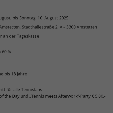
ugust, bis Sonntag, 10. August 2025
mstetten, Stadthallestraße 2, A – 3300 Amstetten
r an der Tageskasse
b 60 %
e bis 18 Jahre
ritt für alle Tennisfans
f the Day und „Tennis meets Afterwork”-Party € 5,00,-