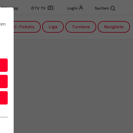
ÖTV App
ÖTV TV
Login
Suchen
den
DC-Tickets
Liga
Turniere
Rangliste