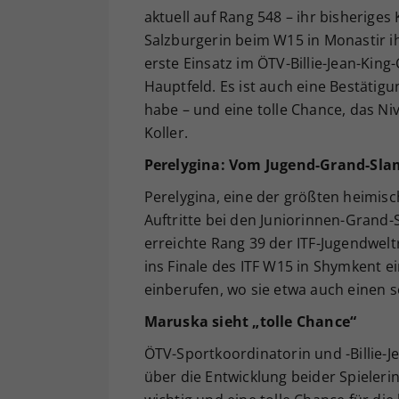
aktuell auf Rang 548 – ihr bisherige
Salzburgerin beim W15 in Monastir ihr
erste Einsatz im ÖTV-Billie-Jean-King
Hauptfeld. Es ist auch eine Bestätigu
habe – und eine tolle Chance, das N
Koller.
Perelygina: Vom Jugend-Grand-Slam
Perelygina, eine der größten heimi
Auftritte bei den Juniorinnen-Grand
erreichte Rang 39 der ITF-Jugendwelt
ins Finale des ITF W15 in Shymkent e
einberufen, wo sie etwa auch einen 
Maruska sieht „tolle Chance“
ÖTV-Sportkoordinatorin und -Billie-J
über die Entwicklung beider Spieleri