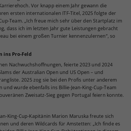
s Karrierehoch. Vor knapp einem Jahr gewann die
en ersten internationalen ITF-Titel, 2025 folgte der
-Cup-Team. „Ich freue mich sehr über den Startplatz im
ng, dass ich im letzten Jahr gute Leistungen gebracht
iveau bei einem großen Turnier kennenzulernen“, so
 ins Pro-Feld
schen Nachwuchshoffnungen, feierte 2023 und 2024
-Slams der Australian Open und US Open – und
rangliste. 2025 zog sie bei den Profis unter anderem
in und wurde ebenfalls ins Billie-Jean-King-Cup-Team
souveränen Zweisatz-Sieg gegen Portugal feiern konnte.
ean-King-Cup-Kapitänin Marion Maruska freute sich
nnen und deren Wildcards für Amstetten: „Ich finde es