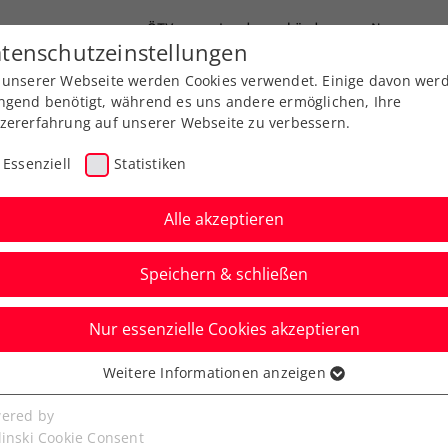
ÖTV
Landesverbände
News
tenschutzeinstellungen
 unserer Webseite werden Cookies verwendet. Einige davon wer
Ausbildung
Services
Über uns
ngend benötigt, während es uns andere ermöglichen, Ihre
zererfahrung auf unserer Webseite zu verbessern.
Essenziell
Statistiken
Alle akzeptieren
Speichern & schließen
Nur essenzielle Cookies akzeptieren
ifikations-Auftaktsieg
Weitere Informationen anzeigen
ssenziell
on-Debüt
senzielle Cookies werden für grundlegende Funktionen der
ered by
bseite benötigt. Dadurch ist gewährleistet, dass die Webseite
linski Cookie Consent