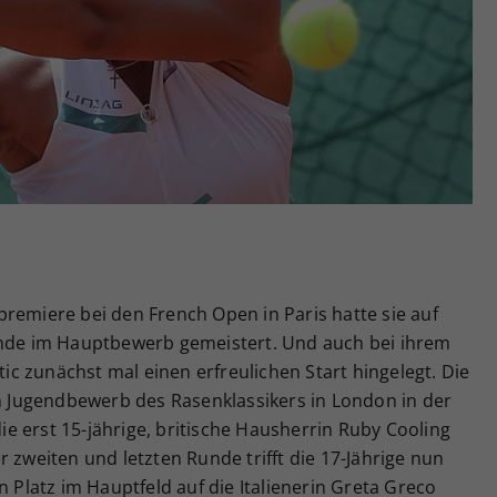
Zweck
generierte ID, für die historische Speicherung
Ihrer vorgenommen Einstellungen, falls der
Webseiten-Betreiber dies eingestellt hat.
remiere bei den French Open in Paris hatte sie auf
unde im Hauptbewerb gemeistert. Und auch bei ihrem
c zunächst mal einen erfreulichen Start hingelegt. Die
im Jugendbewerb des Rasenklassikers in London in der
e erst 15-jährige, britische Hausherrin Ruby Cooling
der zweiten und letzten Runde trifft die 17-Jährige nun
latz im Hauptfeld auf die Italienerin Greta Greco