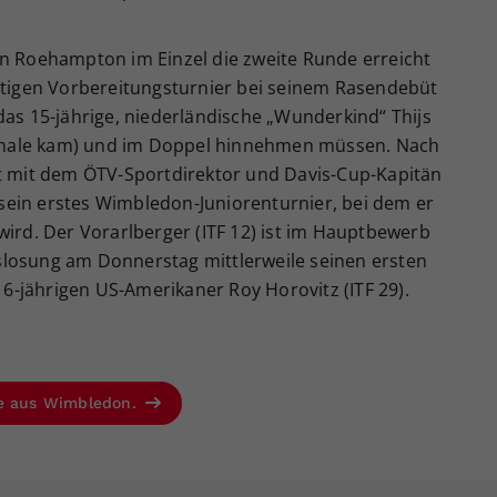
in Roehampton im Einzel die zweite Runde erreicht
ortigen Vorbereitungsturnier bei seinem Rasendebüt
das 15-jährige, niederländische „Wunderkind“ Thijs
lfinale kam) und im Doppel hinnehmen müssen. Nach
rt mit dem ÖTV-Sportdirektor und Davis-Cup-Kapitän
n sein erstes Wimbledon-Juniorenturnier, bei dem er
wird. Der Vorarlberger (ITF 12) ist im Hauptbewerb
slosung am Donnerstag mittlerweile seinen ersten
 16-jährigen US-Amerikaner Roy Horovitz (ITF 29).
se aus Wimbledon.