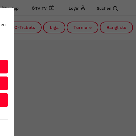
ÖTV App
ÖTV TV
Login
Suchen
den
DC-Tickets
Liga
Turniere
Rangliste