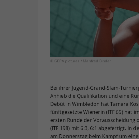
© GEPA pictures / Manfred Binder
Bei ihrer Jugend-Grand-Slam-Turnierp
Anhieb die Qualifikation und eine R
Debüt in Wimbledon hat Tamara Kosti
fünftgesetzte Wienerin (ITF 65) hat 
ersten Runde der Vorausscheidung di
(ITF 198) mit 6:3, 6:1 abgefertigt. In 
am Donnerstag beim Kampf um einen P