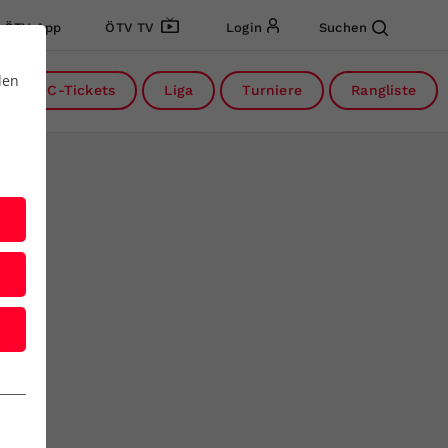
ÖTV App
ÖTV TV
Login
Suchen
den
DC-Tickets
Liga
Turniere
Rangliste