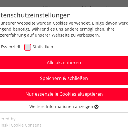
ÖTV
Landesverbände
News
tenschutzeinstellungen
 unserer Webseite werden Cookies verwendet. Einige davon wer
Ausbildung
Services
Über uns
ngend benötigt, während es uns andere ermöglichen, Ihre
zererfahrung auf unserer Webseite zu verbessern.
Essenziell
Statistiken
Alle akzeptieren
Speichern & schließen
Nur essenzielle Cookies akzeptieren
us feiert in
Weitere Informationen anzeigen
ssenziell
Grand-Slam-
senzielle Cookies werden für grundlegende Funktionen der
ered by
bseite benötigt. Dadurch ist gewährleistet, dass die Webseite
linski Cookie Consent