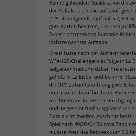
Bühne gehenden Qualifikation die zwe
der Auftaktrunde die auf zwölf geset
2:25-stündigem Kampf mit 5:7, 6:4, 6
gute Karten besitzen, um das Qualifik
Zypern antretenden Rumänin Raluca 
lösbare nächste Aufgabe.
Kraus hatte nach der Auftaktniederla
WTA-125-Challengern in Folge in La Bi
teilgenommen und dabei ihre ersten 
geholt: In La Bisbal und bei ihrer R
die ÖTV-Zukunftshoffnung jeweils bi
nun also auch auf höchster Ebene ei
machte Kraus im ersten Durchgang ein
und insgesamt fünf ausgelassenen Spi
Dass sie im zweiten Abschnitt bei 0:
Spiel nach 40:30 für Bolsova Zadoino
musste zwar das Rebreak zum 2:2 hin