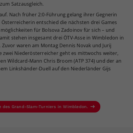
 zum Satzausgleich.
auf. Nach früher 2:0-Führung gelang ihrer Gegnerin
e Österreicherin entschied die nächsten drei Games
möglichkeiten für Bolsova Zadoinov für sich – und
Damit stehen insgesamt drei ÖTV-Asse in Wimbledon in
 Zuvor waren am Montag Dennis Novak und Jurij
e zwei Niederösterreicher geht es mittwochs weiter,
schen Wildcard-Mann Chris Broom (ATP 374) und der an
inem Linkshänder-Duell auf den Niederländer Gijs
se des Grand-Slam-Turniers in Wimbledon.