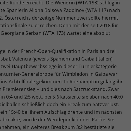
ite Runde erreicht. Die Wienerin (WTA 193) schlug in
zte Spanierin Aliona Bolsova Zadoinov (WTA 117) nach
:2. Österreichs derzeitige Nummer zwei sollte hiermit
ationsfinale zu erreichen. Denn mit der seit 2018 für
Georgiana Serban (WTA 173) wartet eine absolut
ge in der French-Open-Qualifikation in Paris an drei
sbal, Valencia (jeweils Spanien) und Gaiba (Italien)
zwei Hauptbewerbssiege in dieser Turnierkategorie
asenturnier-Generalprobe für Wimbledon in Gaiba war
s ins Achtelfinale gekommen. In Roehampton gelang ihr
n Premierensieg – und dies nach Satzrückstand. Zwar
 0:4 und 2:5 wett, bei 5:6 kassierte sie aber nach 40:0
elbällen schließlich doch ein Break zum Satzverlust.
1 ein 15:40 bei ihrem Aufschlag drehte und im nächsten
v breakte, wurde der Wendepunkt in der Partie. Sie
nehmen, ein weiteres Break zum 3:2 bestätigte sie