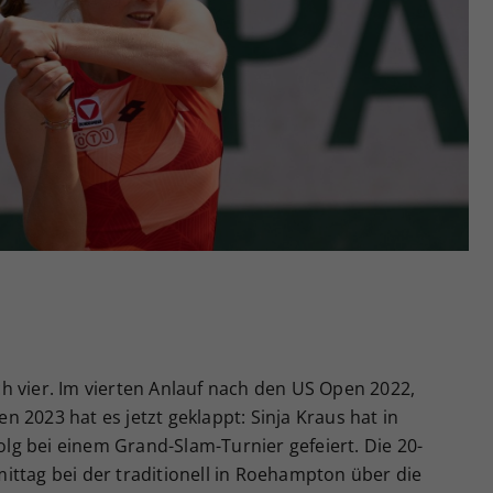
Zweck
generierte ID, für die historische Speicherung
Ihrer vorgenommen Einstellungen, falls der
Webseiten-Betreiber dies eingestellt hat.
h vier. Im vierten Anlauf nach den US Open 2022,
 2023 hat es jetzt geklappt: Sinja Kraus hat in
g bei einem Grand-Slam-Turnier gefeiert. Die 20-
ittag bei der traditionell in Roehampton über die