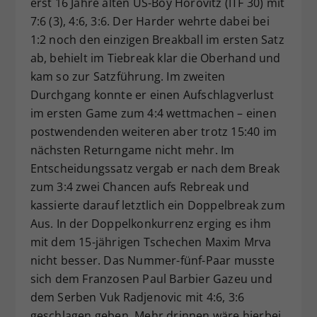
erst 16 Jahre alten US-Boy Horovitz (ITF 30) mit
7:6 (3), 4:6, 3:6. Der Harder wehrte dabei bei
1:2 noch den einzigen Breakball im ersten Satz
ab, behielt im Tiebreak klar die Oberhand und
kam so zur Satzführung. Im zweiten
Durchgang konnte er einen Aufschlagverlust
im ersten Game zum 4:4 wettmachen – einen
postwendenden weiteren aber trotz 15:40 im
nächsten Returngame nicht mehr. Im
Entscheidungssatz vergab er nach dem Break
zum 3:4 zwei Chancen aufs Rebreak und
kassierte darauf letztlich ein Doppelbreak zum
Aus. In der Doppelkonkurrenz erging es ihm
mit dem 15-jährigen Tschechen Maxim Mrva
nicht besser. Das Nummer-fünf-Paar musste
sich dem Franzosen Paul Barbier Gazeu und
dem Serben Vuk Radjenovic mit 4:6, 3:6
geschlagen geben. Mehr drinnen wäre hierbei