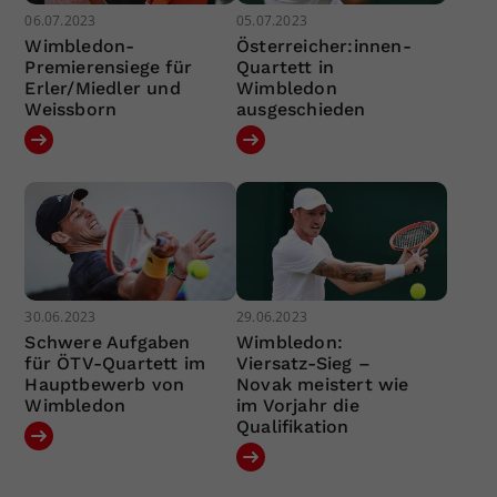
06.07.2023
05.07.2023
Wimbledon-
Österreicher:innen-
Premierensiege für
Quartett in
Erler/Miedler und
Wimbledon
Weissborn
ausgeschieden
30.06.2023
29.06.2023
Schwere Aufgaben
Wimbledon:
für ÖTV-Quartett im
Viersatz-Sieg –
Hauptbewerb von
Novak meistert wie
Wimbledon
im Vorjahr die
Qualifikation