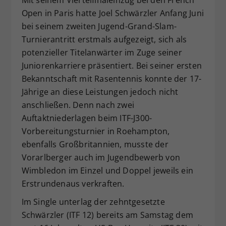
Dieser Wert speichert Ihre Consent-
Open in Paris hatte Joel Schwärzler Anfang Juni
Einstellungen. Unter anderem eine
bei seinem zweiten Jugend-Grand-Slam-
zufällig generierte ID, für die
Turnierantritt erstmals aufgezeigt, sich als
Zweck
historische Speicherung Ihrer
potenzieller Titelanwärter im Zuge seiner
vorgenommen Einstellungen, falls der
Juniorenkarriere präsentiert. Bei seiner ersten
Webseiten-Betreiber dies eingestellt
Bekanntschaft mit Rasentennis konnte der 17-
hat.
Jährige an diese Leistungen jedoch nicht
anschließen. Denn nach zwei
Auftaktniederlagen beim ITF-J300-
Vorbereitungsturnier in Roehampton,
ebenfalls Großbritannien, musste der
Vorarlberger auch im Jugendbewerb von
Wimbledon im Einzel und Doppel jeweils ein
Erstrundenaus verkraften.
Im Single unterlag der zehntgesetzte
Schwärzler (ITF 12) bereits am Samstag dem