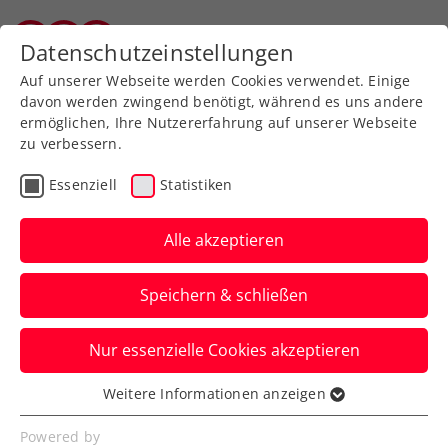
Zurück zur Newsübersicht
Datenschutzeinstellungen
Salzburger Tennisverband
Auf unserer Webseite werden Cookies verwendet. Einige
davon werden zwingend benötigt, während es uns andere
ermöglichen, Ihre Nutzererfahrung auf unserer Webseite
zu verbessern.
Turniere
Kids & Jugend
ITF
Essenziell
Statistiken
Frühes Aus in
Wimbledon: Rasen für
Alle akzeptieren
Schwärzler keine Liebe
Speichern & schließen
auf den ersten Blick
Nur essenzielle Cookies akzeptieren
Die ÖTV-Zukunftshoffnung scheidet im
Jugendbewerb im Einzel und Doppel in
Weitere Informationen anzeigen
Essenziell
Runde eins aus.
Essenzielle Cookies werden für grundlegende
Powered by