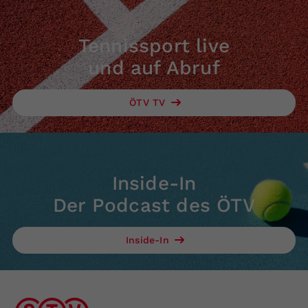
Tennissport live
und auf Abruf
ÖTV TV
Inside-In
Der Podcast des ÖTV
Inside-In