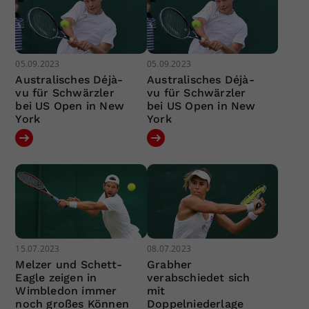
05.09.2023
05.09.2023
Australisches Déjà-
Australisches Déjà-
vu für Schwärzler
vu für Schwärzler
bei US Open in New
bei US Open in New
York
York
15.07.2023
08.07.2023
Melzer und Schett-
Grabher
Eagle zeigen in
verabschiedet sich
Wimbledon immer
mit
noch großes Können
Doppelniederlage