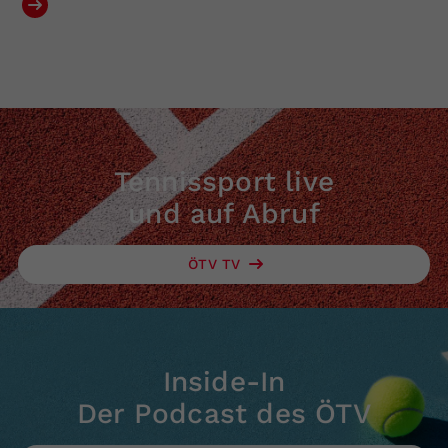
Tennissport live
und auf Abruf
ÖTV TV
Inside-In
Der Podcast des ÖTV