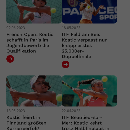
02.06.2023
18.05.2023
French Open: Kostic
ITF Feld am See:
schafft in Paris im
Kostic verpasst nur
Jugendbewerb die
knapp erstes
Qualifikation
25.000er-
Doppelfinale
13.05.2023
22.04.2023
Kostic feiert in
ITF Beaulieu-sur-
Finnland größten
Mer: Kostic kehrt
Karriereerfolg
trotz Halbfinalaus in