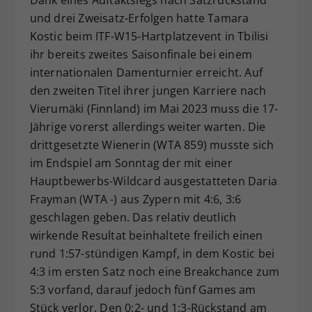
Dieser Wert speichert Ihre Consent-
und drei Zweisatz-Erfolgen hatte Tamara
Einstellungen. Unter anderem eine
Kostic beim ITF-W15-Hartplatzevent in Tbilisi
zufällig generierte ID, für die
ihr bereits zweites Saisonfinale bei einem
Zweck
historische Speicherung Ihrer
internationalen Damenturnier erreicht. Auf
vorgenommen Einstellungen, falls der
den zweiten Titel ihrer jungen Karriere nach
Webseiten-Betreiber dies eingestellt
Vierumäki (Finnland) im Mai 2023 muss die 17-
hat.
Jährige vorerst allerdings weiter warten. Die
drittgesetzte Wienerin (WTA 859) musste sich
im Endspiel am Sonntag der mit einer
Hauptbewerbs-Wildcard ausgestatteten Daria
Frayman (WTA -) aus Zypern mit 4:6, 3:6
geschlagen geben. Das relativ deutlich
wirkende Resultat beinhaltete freilich einen
rund 1:57-stündigen Kampf, in dem Kostic bei
4:3 im ersten Satz noch eine Breakchance zum
5:3 vorfand, darauf jedoch fünf Games am
Stück verlor. Den 0:2- und 1:3-Rückstand am