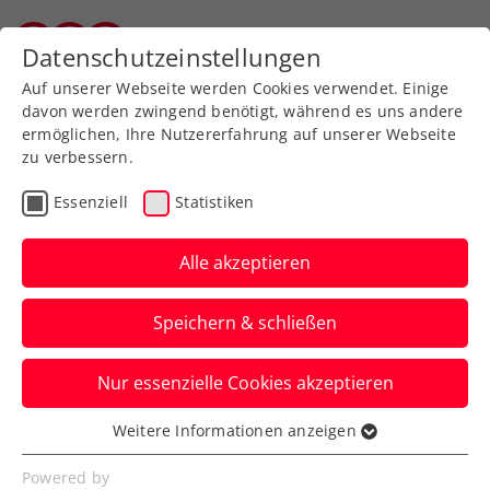
Zurück zur Newsübersicht
Datenschutzeinstellungen
Salzburger Tennisverband
Auf unserer Webseite werden Cookies verwendet. Einige
davon werden zwingend benötigt, während es uns andere
ermöglichen, Ihre Nutzererfahrung auf unserer Webseite
zu verbessern.
Turniere
ITF
Essenziell
Statistiken
ITF Tbilisi: Kostic
verpasst nach hartem
Alle akzeptieren
Kampf ihren 2.
Speichern & schließen
Saisontriumph
Nur essenzielle Cookies akzeptieren
Das ÖTV-Talent wird bei dem
Damenturnier in Georgiens Hauptstadt
Weitere Informationen anzeigen
Essenziell
erst im Finale gestoppt.
Essenzielle Cookies werden für grundlegende
Powered by