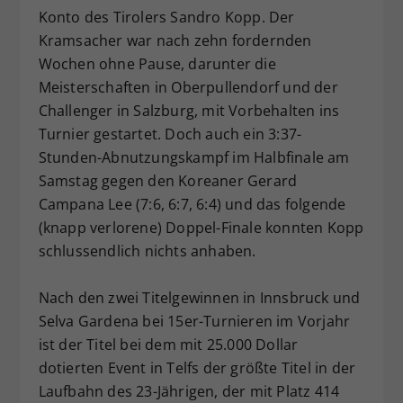
Konto des Tirolers Sandro Kopp. Der
Dieser Wert speichert Ihre Consent-
Kramsacher war nach zehn fordernden
Einstellungen. Unter anderem eine
zufällig generierte ID, für die
Wochen ohne Pause, darunter die
Zweck
historische Speicherung Ihrer
Meisterschaften in Oberpullendorf und der
vorgenommen Einstellungen, falls der
Challenger in Salzburg, mit Vorbehalten ins
Webseiten-Betreiber dies eingestellt
Turnier gestartet. Doch auch ein 3:37-
hat.
Stunden-Abnutzungskampf im Halbfinale am
Samstag gegen den Koreaner Gerard
Campana Lee (7:6, 6:7, 6:4) und das folgende
(knapp verlorene) Doppel-Finale konnten Kopp
schlussendlich nichts anhaben.
Nach den zwei Titelgewinnen in Innsbruck und
Selva Gardena bei 15er-Turnieren im Vorjahr
ist der Titel bei dem mit 25.000 Dollar
dotierten Event in Telfs der größte Titel in der
Laufbahn des 23-Jährigen, der mit Platz 414