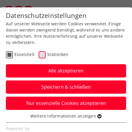
Zurück zur Newsübersicht
Datenschutzeinstellungen
Salzburger Tennisverband
Auf unserer Webseite werden Cookies verwendet. Einige
davon werden zwingend benötigt, während es uns andere
ermöglichen, Ihre Nutzererfahrung auf unserer Webseite
zu verbessern.
Turniere
ITF
Essenziell
Statistiken
Kopp krönt perfekte
Woche in Telfs mit
Alle akzeptieren
klarem Finalsieg
Speichern & schließen
Der Tiroler feiert seinen bisher größten
Nur essenzielle Cookies akzeptieren
Karrieretitel.
Weitere Informationen anzeigen
Verfasst von: , 23.07.2023
Essenziell
Essenzielle Cookies werden für grundlegende
Powered by