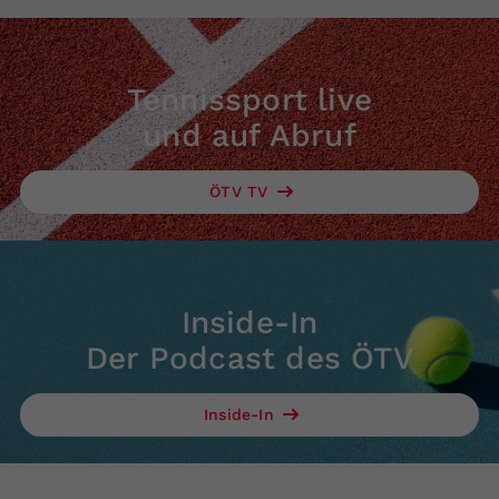
Tennissport live
und auf Abruf
ÖTV TV
Inside-In
Der Podcast des ÖTV
Inside-In