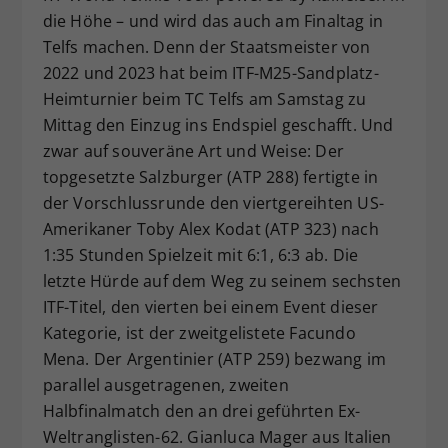
die Höhe – und wird das auch am Finaltag in
Dieser Wert speichert Ihre Consent-
Telfs machen. Denn der Staatsmeister von
Einstellungen. Unter anderem eine
zufällig generierte ID, für die
2022 und 2023 hat beim ITF-M25-Sandplatz-
Zweck
historische Speicherung Ihrer
Heimturnier beim TC Telfs am Samstag zu
vorgenommen Einstellungen, falls der
Mittag den Einzug ins Endspiel geschafft. Und
Webseiten-Betreiber dies eingestellt
zwar auf souveräne Art und Weise: Der
hat.
topgesetzte Salzburger (ATP 288) fertigte in
der Vorschlussrunde den viertgereihten US-
Amerikaner Toby Alex Kodat (ATP 323) nach
1:35 Stunden Spielzeit mit 6:1, 6:3 ab. Die
letzte Hürde auf dem Weg zu seinem sechsten
ITF-Titel, den vierten bei einem Event dieser
Kategorie, ist der zweitgelistete Facundo
Mena. Der Argentinier (ATP 259) bezwang im
parallel ausgetragenen, zweiten
Halbfinalmatch den an drei geführten Ex-
Weltranglisten-62. Gianluca Mager aus Italien