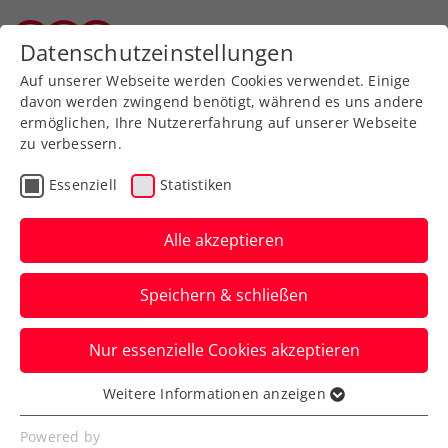
Zurück zur Newsübersicht
Datenschutzeinstellungen
Salzburger Tennisverband
Auf unserer Webseite werden Cookies verwendet. Einige
davon werden zwingend benötigt, während es uns andere
ermöglichen, Ihre Nutzererfahrung auf unserer Webseite
zu verbessern.
Turniere
ATP
Essenziell
Statistiken
ITF World Tennis Tour
powered by Raiffeisen:
Alle akzeptieren
Neumayer vor Turniersieg
Speichern & schließen
Das ÖTV-Ass zeigt sich in Telfs bei seiner
Nur essenzielle Cookies akzeptieren
Kitzbühel-Generalprobe von seiner
besten Seite.
Weitere Informationen anzeigen
Essenziell
Verfasst von: Manuel Wachta, 20.07.2024
Essenzielle Cookies werden für grundlegende
Powered by