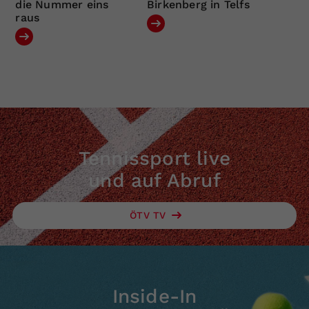
die Nummer eins
Birkenberg in Telfs
raus
Tennissport live
und auf Abruf
ÖTV TV
Inside-In