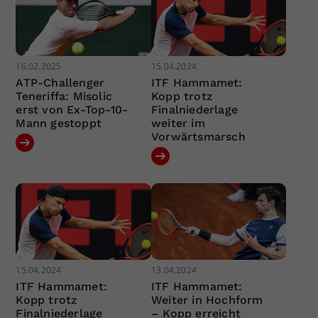
16.02.2025
15.04.2024
ATP-Challenger
ITF Hammamet:
Teneriffa: Misolic
Kopp trotz
erst von Ex-Top-10-
Finalniederlage
Mann gestoppt
weiter im
Vorwärtsmarsch
15.04.2024
13.04.2024
ITF Hammamet:
ITF Hammamet:
Kopp trotz
Weiter in Hochform
Finalniederlage
– Kopp erreicht