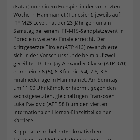
(Katar) und einem Endspiel in der vorletzten
Dieser Wert speichert Ihre Consent-
Woche in Hammamet (Tunesien), jeweils auf
Einstellungen. Unter anderem eine
zufällig generierte ID, für die
ITF-M25-Level, hat der 23-Jährige nun am
Zweck
historische Speicherung Ihrer
Samstag bei einem ITF-M15-Sandplatzevent in
vorgenommen Einstellungen, falls der
Porec ein weiteres Finale erreicht. Der
Webseiten-Betreiber dies eingestellt
drittgesetzte Tiroler (ATP 413) revanchierte
hat.
sich in der Vorschlussrunde beim auf zwei
gereihten Briten Jay Alexander Clarke (ATP 370)
durch ein 7:6 (5), 6:3 für die 6:4,-2:6,-3:6-
Finalniederlage in Hammamet. Am Sonntag
um 11:00 Uhr kämpft er hiermit gegen den
sechstgesetzten, gleichaltrigen Franzosen
Luka Pavlovic (ATP 581) um den vierten
internationalen Herren-Einzeltitel seiner
Karriere.
Kopp hatte im beliebten kroatischen
Tourismusort lediglich den ersten Satz in