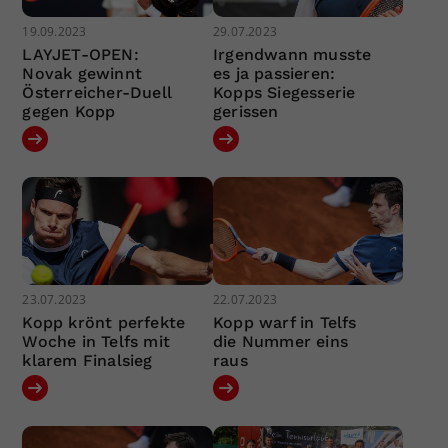
19.09.2023
29.07.2023
LAYJET-OPEN:
Irgendwann musste
Novak gewinnt
es ja passieren:
Österreicher-Duell
Kopps Siegesserie
gegen Kopp
gerissen
23.07.2023
22.07.2023
Kopp krönt perfekte
Kopp warf in Telfs
Woche in Telfs mit
die Nummer eins
klarem Finalsieg
raus