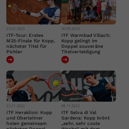
03.07.2023
30.05.2023
ITF-Tour: Erstes
ITF Warmbad Villach:
M25-Finale für Kopp,
Kopp gelingt im
nächster Titel für
Doppel souveräne
Pichler
Titelverteidigung
23.11.2022
08.11.2022
ITF Heraklion: Kopp
ITF Selva di Val
und Oberleitner
Gardena: Kopp krönt
holen gemeinsam
„sehr, sehr coole
nächsten Doppel-
Woche“ mit dem