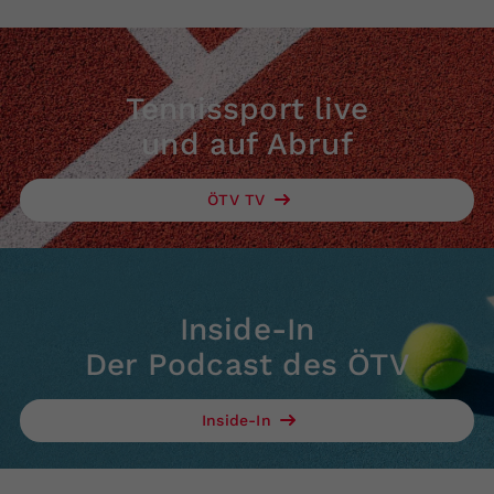
Tennissport live
und auf Abruf
ÖTV TV
Inside-In
Der Podcast des ÖTV
Inside-In