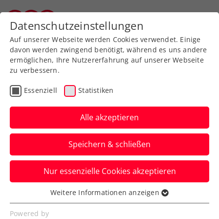
Zurück zur Newsübersicht
Datenschutzeinstellungen
Salzburger Tennisverband
Auf unserer Webseite werden Cookies verwendet. Einige
davon werden zwingend benötigt, während es uns andere
ermöglichen, Ihre Nutzererfahrung auf unserer Webseite
zu verbessern.
Turniere
ITF
Essenziell
Statistiken
ITF Porec: Form gefunden
– Kopp erreicht zweites
Alle akzeptieren
Finale in Folge
Speichern & schließen
Der ÖTV-Zukunftshoffnung gelingt in
Nur essenzielle Cookies akzeptieren
Kroatien die Revanche gegen Jay
Alexander Clarke.
Weitere Informationen anzeigen
Essenziell
Verfasst von: Manuel Wachta, 09.03.2024
Essenzielle Cookies werden für grundlegende
Powered by