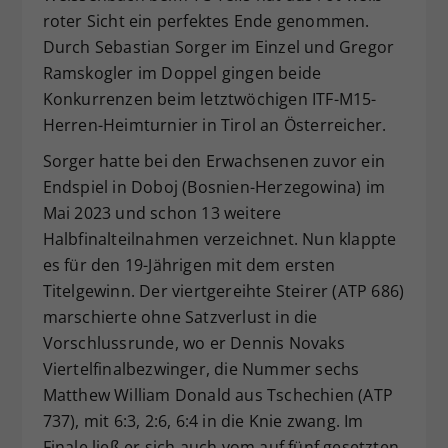
roter Sicht ein perfektes Ende genommen.
Dieser Wert speichert Ihre Consent-
Durch Sebastian Sorger im Einzel und Gregor
Einstellungen. Unter anderem eine
zufällig generierte ID, für die
Ramskogler im Doppel gingen beide
Zweck
historische Speicherung Ihrer
Konkurrenzen beim letztwöchigen ITF-M15-
vorgenommen Einstellungen, falls der
Herren-Heimturnier in Tirol an Österreicher.
Webseiten-Betreiber dies eingestellt
hat.
Sorger hatte bei den Erwachsenen zuvor ein
Endspiel in Doboj (Bosnien-Herzegowina) im
Mai 2023 und schon 13 weitere
Halbfinalteilnahmen verzeichnet. Nun klappte
es für den 19-Jährigen mit dem ersten
Titelgewinn. Der viertgereihte Steirer (ATP 686)
marschierte ohne Satzverlust in die
Vorschlussrunde, wo er Dennis Novaks
Viertelfinalbezwinger, die Nummer sechs
Matthew William Donald aus Tschechien (ATP
737), mit 6:3, 2:6, 6:4 in die Knie zwang. Im
Finale ließ er sich auch vom auf fünf gesetzten