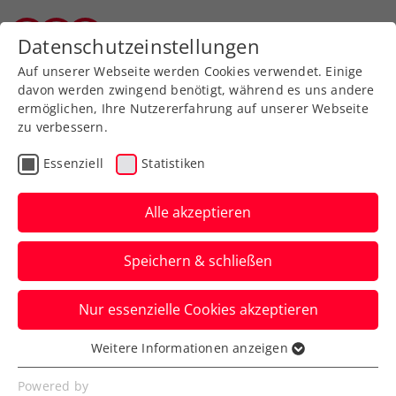
Zurück zur Newsübersicht
Datenschutzeinstellungen
Salzburger Tennisverband
Auf unserer Webseite werden Cookies verwendet. Einige
davon werden zwingend benötigt, während es uns andere
ermöglichen, Ihre Nutzererfahrung auf unserer Webseite
zu verbessern.
ITF
Turniere
Essenziell
Statistiken
ITF World Tennis Tour M15
powered by Weissenbach:
Alle akzeptieren
Premiere für Sorger
Speichern & schließen
Und mit Gregor Ramskogler schnappt
Nur essenzielle Cookies akzeptieren
sich beim ITF-Herrenturnier in Telfs auch
ein ÖTV-Ass die Doppelkrone.
Weitere Informationen anzeigen
Essenziell
Verfasst von: Manuel Wachta, 15.07.2025
Essenzielle Cookies werden für grundlegende
Powered by