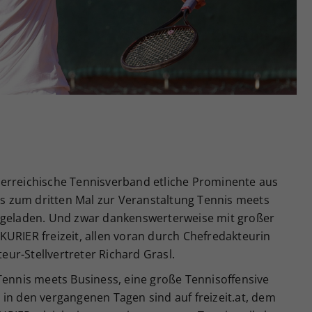
Zweck
generierte ID, für die historische Speicherung
Ihrer vorgenommen Einstellungen, falls der
Webseiten-Betreiber dies eingestellt hat.
erreichische Tennisverband etliche Prominente aus
ess zum dritten Mal zur Veranstaltung Tennis meets
ingeladen. Und zwar dankenswerterweise mit großer
URIER freizeit, allen voran durch Chefredakteurin
ur-Stellvertreter Richard Grasl.
Tennis meets Business, eine große Tennisoffensive
in den vergangenen Tagen sind auf freizeit.at, dem