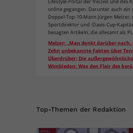
Lifestyle-Portal der freizeit und des 
online gegangen. Darunter auch ein s
Doppel-Top-10-Mann Jürgen Melzer, d
Sportdirektor und -Davis-Cup-Kapitän
besagten Artikeln, die allesamt als PL
Melzer: „Man denkt darüber nach. 
Zehn unbekannte Fakten über Ten
Überdrüber: Die außergewöhnlichst
Wimbledon: Was den Flair des ber
Top-Themen der Redaktion