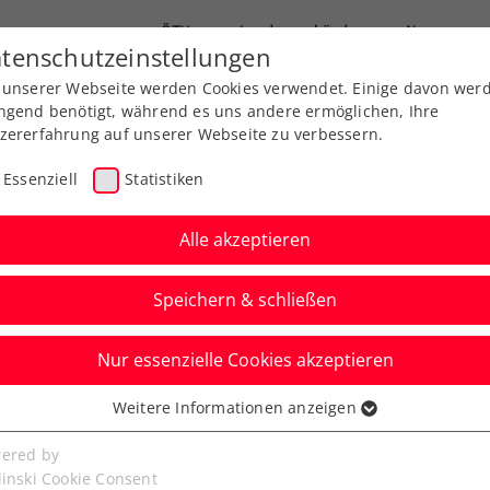
ÖTV
Landesverbände
News
tenschutzeinstellungen
 unserer Webseite werden Cookies verwendet. Einige davon wer
Ausbildung
Services
Über uns
ngend benötigt, während es uns andere ermöglichen, Ihre
zererfahrung auf unserer Webseite zu verbessern.
Essenziell
Statistiken
Alle akzeptieren
Speichern & schließen
Nur essenzielle Cookies akzeptieren
im Interview mit
Weitere Informationen anzeigen
ssenziell
: Seine Rolle als ÖTV-
senzielle Cookies werden für grundlegende Funktionen der
ered by
bseite benötigt. Dadurch ist gewährleistet, dass die Webseite
linski Cookie Consent