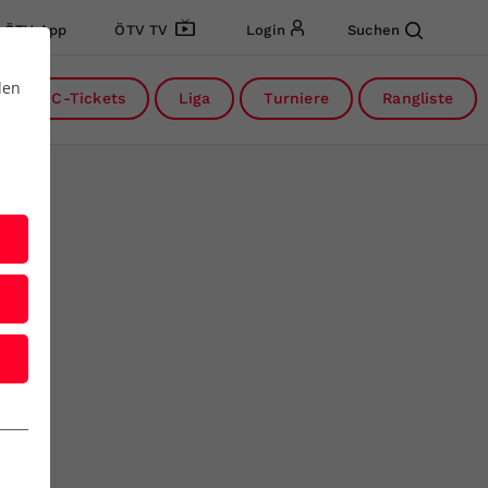
ÖTV App
ÖTV TV
Login
Suchen
den
DC-Tickets
Liga
Turniere
Rangliste