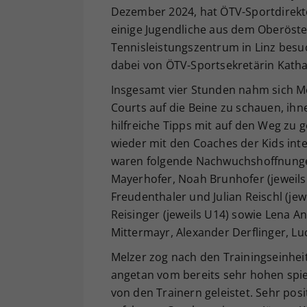
Dezember 2024, hat ÖTV-Sportdirekto
einige Jugendliche aus dem Oberöst
Tennisleistungszentrum in Linz besu
dabei von ÖTV-Sportsekretärin Kath
Insgesamt vier Stunden nahm sich Me
Courts auf die Beine zu schauen, ihn
hilfreiche Tipps mit auf den Weg zu 
wieder mit den Coaches der Kids inte
waren folgende Nachwuchshoffnungen 
Mayerhofer, Noah Brunhofer (jeweils
Freudenthaler und Julian Reischl (jew
Reisinger (jeweils U14) sowie Lena An
Mittermayr, Alexander Derflinger, Luc
Melzer zog nach den Trainingseinheite
angetan vom bereits sehr hohen spiel
von den Trainern geleistet. Sehr posi