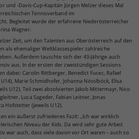
r und -Davis-Cup-Kapitän Jürgen Melzer dieses Mal
erreichischen Tennisverband im
cht. Begleitet wurde der erfahrene Niederösterreicher
arina Wagner.
lzer Zeit, um den Talenten aus Oberösterreich auf den
en als ehemaliger Weltklassespieler zahlreiche
geben. Außerdem tauschte sich der 43-Jährige auch
nsiv aus. In der ersten der zweistündigen Sessions
dabei: Carolin Rittberger, Benedict Fucec, Rafael
 U14), Marie Schmidhofer, Johanna Nösslböck, Elisa
eils U12). Teil zwei absolvierten Jakob Mittermayr, Nico
gleitner, Luca Sageder, Fabian Leitner, Jonas
a Hofstetter (jeweils U12).
n ein äußerst zufriedenes Fazit: „Ich war wirklich
erischen Niveau der Kids. Da wird sehr gute Arbeit
tiv war auch, dass viele davon vor Ort waren – auch so