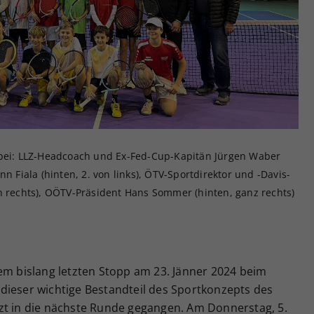
Zweck
generierte ID, für die historische Speicherung
Ihrer vorgenommen Einstellungen, falls der
Webseiten-Betreiber dies eingestellt hat.
abei: LLZ-Headcoach und Ex-Fed-Cup-Kapitän Jürgen Waber
n Fiala (hinten, 2. von links), ÖTV-Sportdirektor und -Davis-
n rechts), OÖTV-Präsident Hans Sommer (hinten, ganz rechts)
em bislang letzten Stopp am 23. Jänner 2024 beim
dieser wichtige Bestandteil des Sportkonzepts des
zt in die nächste Runde gegangen. Am Donnerstag, 5.