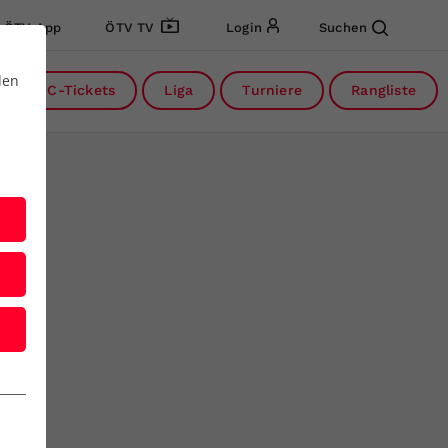
ÖTV App
ÖTV TV
Login
Suchen
den
DC-Tickets
Liga
Turniere
Rangliste