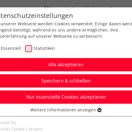
ÖTV
Landesverbände
News
tenschutzeinstellungen
 unserer Webseite werden Cookies verwendet. Einige davon wer
Ausbildung
Services
Über uns
ngend benötigt, während es uns andere ermöglichen, Ihre
zererfahrung auf unserer Webseite zu verbessern.
Essenziell
Statistiken
Alle akzeptieren
Speichern & schließen
Nur essenzielle Cookies akzeptieren
Besuch in
Weitere Informationen anzeigen
ssenziell
 Jürgen on Tour ist
senzielle Cookies werden für grundlegende Funktionen der
ered by
bseite benötigt. Dadurch ist gewährleistet, dass die Webseite
linski Cookie Consent