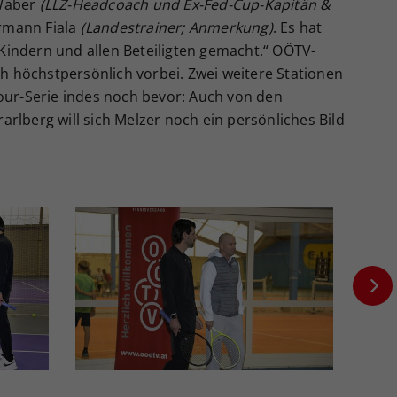
 Waber
(LLZ-Headcoach und Ex-Fed-Cup-Kapitän &
rmann Fiala
(Landestrainer; Anmerkung)
. Es hat
indern und allen Beteiligten gemacht.“ OÖTV-
 höchstpersönlich vorbei. Zwei weitere Stationen
Tour-Serie indes noch bevor: Auch von den
rlberg will sich Melzer noch ein persönliches Bild