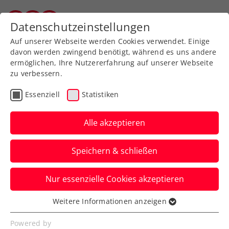
Zurück zur Newsübersicht
Datenschutzeinstellungen
Salzburger Tennisverband
Auf unserer Webseite werden Cookies verwendet. Einige
davon werden zwingend benötigt, während es uns andere
ermöglichen, Ihre Nutzererfahrung auf unserer Webseite
zu verbessern.
Kids & Jugend
Essenziell
Statistiken
Jürgen on Tour: „Ein
konstruktives
Alle akzeptieren
Miteinander“ in der
Speichern & schließen
Steiermark
Nur essenzielle Cookies akzeptieren
Der fünfte Stopp seiner Bundesländer-
Tour hat Jürgen Melzer ins LLZ Leibnitz
Weitere Informationen anzeigen
Essenziell
geführt.
Essenzielle Cookies werden für grundlegende
Powered by