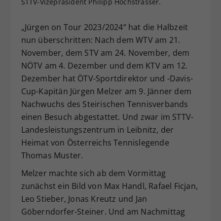
STTV-Vizepräsident Philipp Hochstrasser.
Dieser Wert speichert Ihre Consent-
Einstellungen. Unter anderem eine
„Jürgen on Tour 2023/2024“ hat die Halbzeit
zufällig generierte ID, für die
nun überschritten: Nach dem WTV am 21.
Zweck
historische Speicherung Ihrer
November, dem STV am 24. November, dem
vorgenommen Einstellungen, falls der
NÖTV am 4. Dezember und dem KTV am 12.
Webseiten-Betreiber dies eingestellt
hat.
Dezember hat ÖTV-Sportdirektor und -Davis-
Cup-Kapitän Jürgen Melzer am 9. Jänner dem
Nachwuchs des Steirischen Tennisverbands
einen Besuch abgestattet. Und zwar im STTV-
Landesleistungszentrum in Leibnitz, der
Heimat von Österreichs Tennislegende
Thomas Muster.
Melzer machte sich ab dem Vormittag
zunächst ein Bild von Max Handl, Rafael Ficjan,
Leo Stieber, Jonas Kreutz und Jan
Göberndorfer-Steiner. Und am Nachmittag