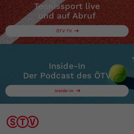
Tennissport live
und auf Abruf
ÖTV TV
Inside-In
Der Podcast des ÖTV
Inside-In