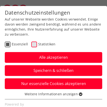
Zurück zur Newsübersicht
Datenschutzeinstellungen
Salzburger Tennisverband
Auf unserer Webseite werden Cookies verwendet. Einige
davon werden zwingend benötigt, während es uns andere
ermöglichen, Ihre Nutzererfahrung auf unserer Webseite
zu verbessern.
Kids & Jugend
Essenziell
Statistiken
Jürgen on Tour: 2 finale
Stopps im Westen
Alle akzeptieren
ÖTV-Sportdirektor Jürgen Melzer schließt
Speichern & schließen
seine Bundesländer-Tour in Vorarlberg
und Tirol ab.
Nur essenzielle Cookies akzeptieren
Verfasst von: Manuel Wachta, 18.04.2025
Weitere Informationen anzeigen
Essenziell
Essenzielle Cookies werden für grundlegende
Powered by