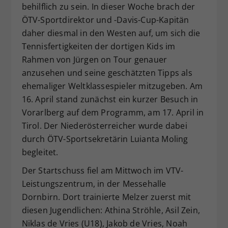
behilflich zu sein. In dieser Woche brach der
Dieser Wert speichert Ihre Consent-
ÖTV-Sportdirektor und -Davis-Cup-Kapitän
Einstellungen. Unter anderem eine
daher diesmal in den Westen auf, um sich die
zufällig generierte ID, für die
Tennisfertigkeiten der dortigen Kids im
Zweck
historische Speicherung Ihrer
vorgenommen Einstellungen, falls der
Rahmen von Jürgen on Tour genauer
Webseiten-Betreiber dies eingestellt
anzusehen und seine geschätzten Tipps als
hat.
ehemaliger Weltklassespieler mitzugeben. Am
16. April stand zunächst ein kurzer Besuch in
Vorarlberg auf dem Programm, am 17. April in
Tirol. Der Niederösterreicher wurde dabei
durch ÖTV-Sportsekretärin Luianta Moling
begleitet.
Der Startschuss fiel am Mittwoch im VTV-
Leistungszentrum, in der Messehalle
Dornbirn. Dort trainierte Melzer zuerst mit
diesen Jugendlichen: Athina Ströhle, Asil Zein,
Niklas de Vries (U18), Jakob de Vries, Noah