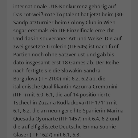
internationale U18-Konkurrenz gehörig auf.
Dieser Wert speichert Ihre Consent-
Das rot-weiß-rote Toptalent hat jetzt beim J30-
Einstellungen. Unter anderem eine
zufällig generierte ID, für die
Sandplatzturnier beim Colony Club in Wien
Zweck
historische Speicherung Ihrer
sogar erstmals ein ITF-Einzelfinale erreicht.
vorgenommen Einstellungen, falls der
Und das in souveräner Art und Weise: Die auf
Webseiten-Betreiber dies eingestellt
zwei gesetzte Tirolerin (ITF 645) ist nach fünf
hat.
Partien noch ohne Satzverlust und gab bis
dato insgesamt erst 18 Games ab. Der Reihe
nach fertigte sie die Slowakin Sandra
Borgulova (ITF 2100) mit 6:2, 6:2 ab, die
italienische Qualifikantin Azzurra Cremonini
(ITF -) mit 6:0, 6:1, die auf 14 positionierte
Tschechin Zuzana Kudlackova (ITF 1711) mit
6:1, 6:2, die an neun gereihte Spanierin Marina
Quesada Oyonarte (ITF 1457) mit 6:4, 6:2 und
die auf elf gelistete Deutsche Emma Sophie
Glaser (ITF 1627) mit 6:1, 6:3.