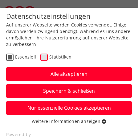
Zurück zur Newsübersicht
Datenschutzeinstellungen
Salzburger Tennisverband
Auf unserer Webseite werden Cookies verwendet. Einige
davon werden zwingend benötigt, während es uns andere
ermöglichen, Ihre Nutzererfahrung auf unserer Webseite
zu verbessern.
Turniere
Kids & Jugend
Essenziell
Statistiken
ITF Wien: 13-jährige
Pircher greift nach
Alle akzeptieren
erstem U18-Einzeltitel
Speichern & schließen
Bei den Burschen steht hingegen
Nur essenzielle Cookies akzeptieren
Alexander Gschiel beim Colony Club
ebenfalls im Finale.
Weitere Informationen anzeigen
Essenziell
Verfasst von: Manuel Wachta, 19.04.2024
Essenzielle Cookies werden für grundlegende
Powered by