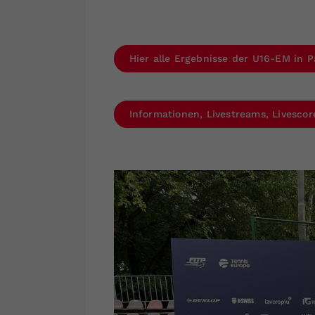
Hier alle Ergebnisse der U16-EM in 
Informationen, Livestreams, Livesco