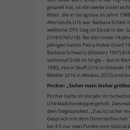
gespielt hat, ist die zweite österre
Ritter, die in Saragossa im Jahre 1988
Altersstufe U16 war Barbara Schett in
weibliche ÖTV-Sieg im Einzel in der
(U14/U16/U18): Bei den Unter-14-Jähr
Jährigen hatten Petra Huber (Genf 1
Barbara Schwartz (Klosters 1997) Erf
sechsmal Gold im Single – durch Rei
1990), Horst Skoff (U16 in Ostende 1
Miedler (U16 in Moskau 2012) und Joe
Pircher: „Sicher mein bisher größter
Pircher hatte im Vorjahr im tschechi
U14-Mädchendoppel geholt. Diesmal k
dem Siegespodest. „Das ist sicher mei
Gespräch mit dem Österreichischen T
bei 4:5 nur zwei Punkte vom Satzrück