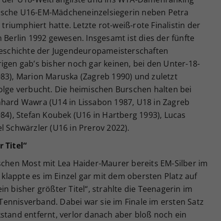
ichische U16-EM-Mädcheneinzelsiegerin neben Petra
 triumphiert hatte. Letzte rot-weiß-rote Finalistin der
 Berlin 1992 gewesen. Insgesamt ist dies der fünfte
 Geschichte der Jugendeuropameisterschaften
igen gab’s bisher noch gar keinen, bei den Unter-18-
983), Marion Maruska (Zagreb 1990) und zuletzt
olge verbucht. Die heimischen Burschen halten bei
nhard Wawra (U14 in Lissabon 1987, U18 in Zagreb
984), Stefan Koubek (U16 in Hartberg 1993), Lucas
l Schwärzler (U16 in Prerov 2022).
 Titel“
schen Most mit Lea Haider-Maurer bereits EM-Silber im
lappte es im Einzel gar mit dem obersten Platz auf
n bisher größter Titel“, strahlte die Teenagerin im
ennisverband. Dabei war sie im Finale im ersten Satz
stand entfernt, verlor danach aber bloß noch ein