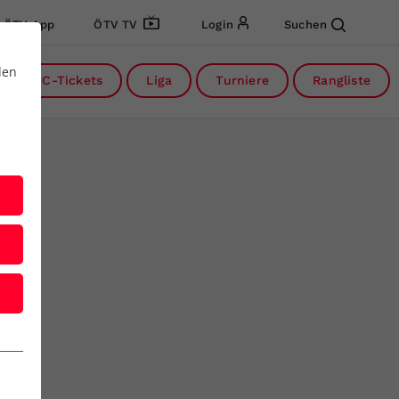
ÖTV App
ÖTV TV
Login
Suchen
den
DC-Tickets
Liga
Turniere
Rangliste