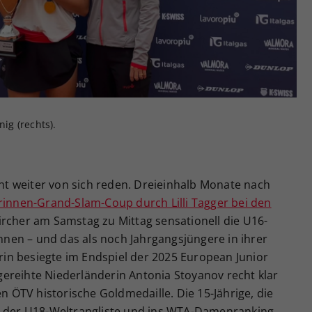
Zweck
generierte ID, für die historische Speicherung
Ihrer vorgenommen Einstellungen, falls der
Webseiten-Betreiber dies eingestellt hat.
nig (rechts).
t weiter von sich reden. Dreieinhalb Monate nach
orinnen-Grand-Slam-Coup durch Lilli Tagger bei den
rcher am Samstag zu Mittag sensationell die U16-
en – und das als noch Jahrgangsjüngere in ihrer
erin besiegte im Endspiel der 2025 European Junior
ereihte Niederländerin Antonia Stoyanov recht klar
en ÖTV historische Goldmedaille. Die 15-Jährige, die
00 der U18-Weltrangliste und ins WTA-Damenranking