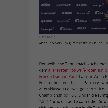
© Pia König
Anna Pircher (links) mit Betreuerin Pia Kö
Der weibliche Tennisnachwuchs mach
dem
allerersten rot-weiß-roten Juni
French Open in Paris
hat nun Anna Pi
Europameisterschaft in Parma gewonn
Altersklasse. Die zweitgesetzte Tirol
Championships 16 & Under die fünftg
7:5, 6:1 und eroberte damit die für d
sich heuer auch schon in die Top 1