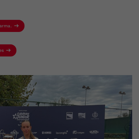
Parma.
res