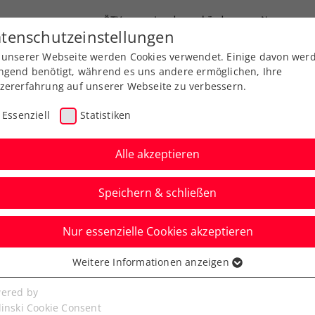
ÖTV
Landesverbände
News
tenschutzeinstellungen
 unserer Webseite werden Cookies verwendet. Einige davon wer
Ausbildung
Services
Über uns
ngend benötigt, während es uns andere ermöglichen, Ihre
zererfahrung auf unserer Webseite zu verbessern.
Essenziell
Statistiken
Alle akzeptieren
Speichern & schließen
Nur essenzielle Cookies akzeptieren
terschaft:
Weitere Informationen anzeigen
ssenziell
dmedaille für Pircher
senzielle Cookies werden für grundlegende Funktionen der
ered by
bseite benötigt. Dadurch ist gewährleistet, dass die Webseite
linski Cookie Consent