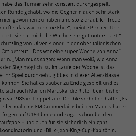
 habe das Turnier sehr konstant durchgespielt,
itten Runde gehabt, wo die Gegnerin auch sehr stark
Turnier gewonnen zu haben und stolz drauf. Ich freue
 durfte, das war mir eine Ehre“, meinte Pircher. Und
pport. Sie hat mich die Woche sehr gut unterstützt.“
chützling von Oliver Ploner in der oberitalienischen
 Ort betreut. „Das war eine super Woche von Anna“,
cherin. „Man muss sagen: Wenn man weiß, wie Anna
 der Sieg möglich ist. Im Laufe der Woche ist das
hr Spiel durchzieht, gibt es in dieser Altersklasse
en können. Sie hat es sauber zu Ende gespielt und es
igte sich auch Marion Maruska, die Ritter beim bisher
agossa 1988 im Doppel zum Double verholfen hatte: „Es
t wieder mal eine EM-Goldmedaille bei den Mädels haben.
 Erfolgen auf U18-Ebene und sogar schon bei den
raufgabe – und auch für sie sicherlich ein ganz
koordinatorin und -Billie-Jean-King-Cup-Kapitänin.