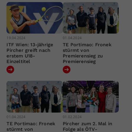
19.04.2024
01.04.2024
ITF Wien: 13-jährige
TE Portimao: Fronek
Pircher greift nach
stürmt von
erstem U18-
Premierensieg zu
Einzeltitel
Premierensieg
01.04.2024
01.02.2024
TE Portimao: Fronek
Pircher zum 2. Mal in
stürmt von
Folge als ÖTV-