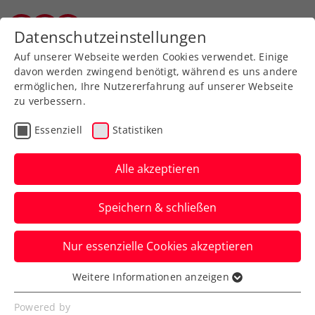
Zurück zur Newsübersicht
Datenschutzeinstellungen
Salzburger Tennisverband
Auf unserer Webseite werden Cookies verwendet. Einige
davon werden zwingend benötigt, während es uns andere
ermöglichen, Ihre Nutzererfahrung auf unserer Webseite
zu verbessern.
Turniere
Kids & Jugend
Essenziell
Statistiken
Tennis Europe Bar-le-
Duc: Pircher mit
Alle akzeptieren
Einzelfinale und
Speichern & schließen
Doppeltitel mit Fronek
Nur essenzielle Cookies akzeptieren
Die große heimische Nachwuchshoffnung
überzeugt bei einem U14-Jugendturnier in
Weitere Informationen anzeigen
Essenziell
Frankreich auf ganzer Linie.
Essenzielle Cookies werden für grundlegende
Powered by