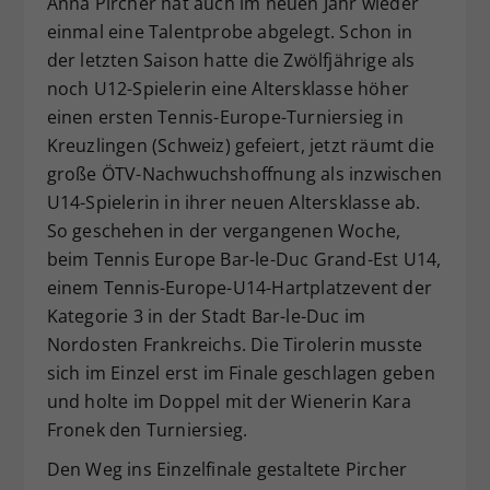
Anna Pircher hat auch im neuen Jahr wieder
Dieser Wert speichert Ihre Consent-
einmal eine Talentprobe abgelegt. Schon in
Einstellungen. Unter anderem eine
der letzten Saison hatte die Zwölfjährige als
zufällig generierte ID, für die
noch U12-Spielerin eine Altersklasse höher
Zweck
historische Speicherung Ihrer
einen ersten Tennis-Europe-Turniersieg in
vorgenommen Einstellungen, falls der
Kreuzlingen (Schweiz) gefeiert, jetzt räumt die
Webseiten-Betreiber dies eingestellt
hat.
große ÖTV-Nachwuchshoffnung als inzwischen
U14-Spielerin in ihrer neuen Altersklasse ab.
So geschehen in der vergangenen Woche,
beim Tennis Europe Bar-le-Duc Grand-Est U14,
einem Tennis-Europe-U14-Hartplatzevent der
Kategorie 3 in der Stadt Bar-le-Duc im
Nordosten Frankreichs. Die Tirolerin musste
sich im Einzel erst im Finale geschlagen geben
und holte im Doppel mit der Wienerin Kara
Fronek den Turniersieg.
Den Weg ins Einzelfinale gestaltete Pircher