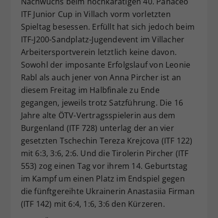
Nachwuchs beim hochkarätigen 40. Panaceo
Dieser Wert speichert Ihre Consent-
ITF Junior Cup in Villach vorm vorletzten
Einstellungen. Unter anderem eine
Spieltag besessen. Erfüllt hat sich jedoch beim
zufällig generierte ID, für die
ITF-J200-Sandplatz-Jugendevent im Villacher
Zweck
historische Speicherung Ihrer
Arbeitersportverein letztlich keine davon.
vorgenommen Einstellungen, falls der
Sowohl der imposante Erfolgslauf von Leonie
Webseiten-Betreiber dies eingestellt
hat.
Rabl als auch jener von Anna Pircher ist an
diesem Freitag im Halbfinale zu Ende
gegangen, jeweils trotz Satzführung. Die 16
Jahre alte ÖTV-Vertragsspielerin aus dem
Burgenland (ITF 728) unterlag der an vier
gesetzten Tschechin Tereza Krejcova (ITF 122)
mit 6:3, 3:6, 2:6. Und die Tirolerin Pircher (ITF
553) zog einen Tag vor ihrem 14. Geburtstag
im Kampf um einen Platz im Endspiel gegen
die fünftgereihte Ukrainerin Anastasiia Firman
(ITF 142) mit 6:4, 1:6, 3:6 den Kürzeren.