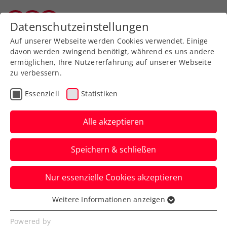
Zurück zur Newsübersicht
Datenschutzeinstellungen
Salzburger Tennisverband
Auf unserer Webseite werden Cookies verwendet. Einige
davon werden zwingend benötigt, während es uns andere
ermöglichen, Ihre Nutzererfahrung auf unserer Webseite
zu verbessern.
Turniere
Kids & Jugend
ITF
Essenziell
Statistiken
40. Panaceo ITF Junior
Cup: Lauf von Rabl und
Alle akzeptieren
Pircher im Halbfinale
Speichern & schließen
gestoppt
Nur essenzielle Cookies akzeptieren
Die Hoffnung auf heimische Titelgewinne
beim ITF-Jugendturnier in Villach erfüllt
Weitere Informationen anzeigen
Essenziell
sich nicht.
Essenzielle Cookies werden für grundlegende
Powered by