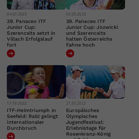
04.05.2023
03.05.2023
39. Panaceo ITF
39. Panaceo ITF
Junior Cup:
Junior Cup: Jozwicki
Szerencsits setzt in
und Szerencsits
Villach Erfolgslauf
halten Österreichs
fort
Fahne hoch
17.10.2022
27.07.2022
ITF-Heimtriumph in
Europäisches
Seefeld: Rabl gelingt
Olympisches
internationaler
Jugendfestival:
Durchbruch
Erlebnistage für
Rosenkranz-König