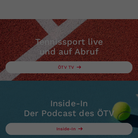
Tennissport live
und auf Abruf
ÖTV TV
Inside-In
Der Podcast des ÖTV
Inside-In