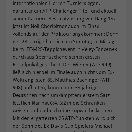
internationalen Herren-Turniersiegen,
Dieser Wert speichert Ihre Consent-
darunter ein ATP-Challenger-Titel, und aktuell
Einstellungen. Unter anderem eine
seiner Karriere-Bestplatzierung von Rang 157.
zufällig generierte ID, für die
Jetzt ist Neil Oberleitner auch im Einzel
Zweck
historische Speicherung Ihrer
vorgenommen Einstellungen, falls der
vollends auf der Profitour angekommen: Denn
Webseiten-Betreiber dies eingestellt
der 23-Jährige hat sich am Sonntag zu Mittag
hat.
beim ITF-M25-Teppichevent in Veigy-Foncenex
durchaus überraschend seinen ersten
Einzelpokal gesichert. Der Wiener (ATP 949)
ließ sich hierbei im Finale auch nicht vom Ex-
Weltranglisten-85. Matthias Bachinger (ATP
908) aufhalten, konnte den 35-jährigen
Deutschen nach umkämpftem erstem Satz
letztlich klar mit 6:4, 6:2 in die Schranken
weisen und dadurch eine Topwoche krönen.
Mit den ergatterten 25 ATP-Punkten wird sich
der Sohn des Ex-Davis-Cup-Spielers Michael