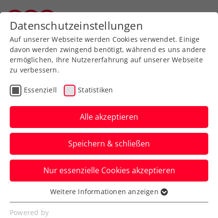
Zurück zur Newsübersicht
Datenschutzeinstellungen
Salzburger Tennisverband
Auf unserer Webseite werden Cookies verwendet. Einige
davon werden zwingend benötigt, während es uns andere
ermöglichen, Ihre Nutzererfahrung auf unserer Webseite
zu verbessern.
Turniere
Essenziell
Statistiken
ITF Veigy-Foncenex:
Oberleitner krönt
Alle akzeptieren
Topwoche mit erstem
Speichern & schließen
internationalem
Einzeltitel
Nur essenzielle Cookies akzeptieren
Weitere Informationen anzeigen
Das ÖTV-Ass lässt sich im Endspiel auch
Essenziell
von der ehemaligen Nummer 85 der Welt
Essenzielle Cookies werden für grundlegende
Powered by