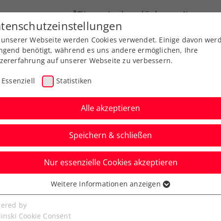
ÖTV
Landesverbände
News
tenschutzeinstellungen
 unserer Webseite werden Cookies verwendet. Einige davon wer
Ausbildung
Services
Über uns
ngend benötigt, während es uns andere ermöglichen, Ihre
zererfahrung auf unserer Webseite zu verbessern.
Essenziell
Statistiken
Alle akzeptieren
Speichern & schließen
Nur essenzielle Cookies akzeptieren
ift bei ATP-Challenger
Weitere Informationen anzeigen
ssenziell
ach Doppeltitel
senzielle Cookies werden für grundlegende Funktionen der
ered by
bseite benötigt. Dadurch ist gewährleistet, dass die Webseite
linski Cookie Consent