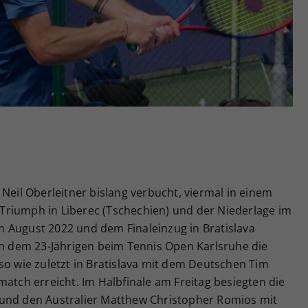
Zweck
generierte ID, für die historische Speicherung
Ihrer vorgenommen Einstellungen, falls der
Webseiten-Betreiber dies eingestellt hat.
 Neil Oberleitner bislang verbucht, viermal in einem
riumph in Liberec (Tschechien) und der Niederlage im
 August 2022 und dem Finaleinzug in Bratislava
ch dem 23-Jährigen beim Tennis Open Karlsruhe die
so wie zuletzt in Bratislava mit dem Deutschen Tim
match erreicht. Im Halbfinale am Freitag besiegten die
 und den Australier Matthew Christopher Romios mit