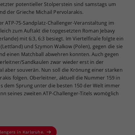
Letzter potentieller Stolperstein sind samstags um
nd der Grieche Michail Pervolarakis.
er ATP-75-Sandplatz-Challenger-Veranstaltung im
eich zum Auftakt die topgesetzten Roman Jebavy
ande) mit 6:3, 6:3 besiegt. Im Viertelfinale folgte ein
tis (Lettland) und Szymon Walkow (Polen), gegen die sie
 und einen Matchball abwehren konnten. Auch gegen
rleitner/Sandkaulen zwar wieder erst in der
l aber souverän. Nun soll die Krönung einer starken
akis folgen. Oberleitner, aktuell die Nummer 159 in
es dem Sprung unter die besten 150 der Welt immer
nn seines zweiten ATP-Challenger-Titels womöglich
lengers in Karlsruhe.