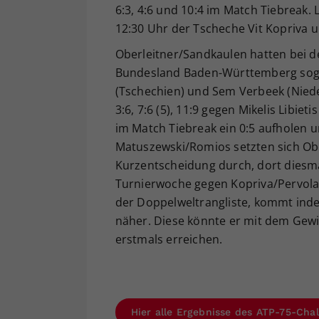
6:3, 4:6 und 10:4 im Match Tiebreak. 
12:30 Uhr der Tscheche Vit Kopriva u
Oberleitner/Sandkaulen hatten bei d
Bundesland Baden-Württemberg sogl
(Tschechien) und Sem Verbeek (Niederl
3:6, 7:6 (5), 11:9 gegen Mikelis Libie
im Match Tiebreak ein 0:5 aufholen
Matuszewski/Romios setzten sich Obe
Kurzentscheidung durch, dort diesma
Turnierwoche gegen Kopriva/Pervolar
der Doppelweltrangliste, kommt ind
näher. Diese könnte er mit dem Gewi
erstmals erreichen.
Hier alle Ergebnisse des ATP-75-Chal