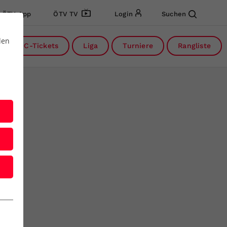
ÖTV App
ÖTV TV
Login
Suchen
den
DC-Tickets
Liga
Turniere
Rangliste