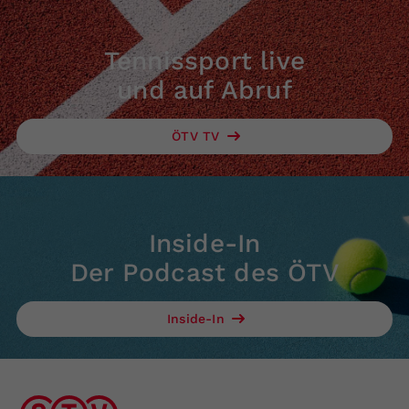
Tennissport live
und auf Abruf
ÖTV TV
Inside-In
Der Podcast des ÖTV
Inside-In