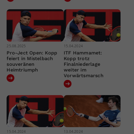
25.08.2025
15.04.2024
Pro-Ject Open: Kopp
ITF Hammamet:
feiert in Mistelbach
Kopp trotz
souveränen
Finalniederlage
Heimtriumph
weiter im
Vorwärtsmarsch
15.04.2024
13.04.2024