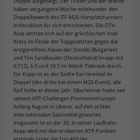
Doppel aufgezeigt. Der Tiroler und der Wiener
Dieser Wert speichert Ihre Consent-
haben vergangene Woche miteinander den
Einstellungen. Unter anderem eine
Doppelbewerb des ITF-M25-Hartplatzturniers
zufällig generierte ID, für die
in Heraklion für sich entschieden. Die ÖTV-
Zweck
historische Speicherung Ihrer
Asse setzten sich auf der griechischen Insel
vorgenommen Einstellungen, falls der
Kreta im Finale der Topgesetzten gegen die
Webseiten-Betreiber dies eingestellt
hat.
erstgereihten Alexander Donski (Bulgarien)
und Tim Sandkaulen (Deutschland) knapp mit
6:7 (2), 6:3 und 10:7 im Match Tiebreak durch.
Für Kopp ist es der fünfte Karrieretitel im
Doppel (der dritte bei einem M25-Event), alle
fünf holte er dieses Jahr. Oberleitner hatte seit
seinem ATP-Challenger-Premierentriumph
Anfang August in Liberec auf den achten
internationalen Saisontitel gewartet,
insgesamt ist es der 20. in seiner Laufbahn.
Kopp wird mit den eroberten ATP-Punkten
erstmals unter die Top 400 der