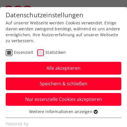
Zurück zur Newsübersicht
Datenschutzeinstellungen
Salzburger Tennisverband
Auf unserer Webseite werden Cookies verwendet. Einige
davon werden zwingend benötigt, während es uns andere
ermöglichen, Ihre Nutzererfahrung auf unserer Webseite
zu verbessern.
Turniere
Essenziell
Statistiken
ITF Heraklion: Kopp und
Oberleitner holen
Alle akzeptieren
gemeinsam nächsten
Speichern & schließen
Doppel-Saisontitel
Nur essenzielle Cookies akzeptieren
Für den Ersten ist dies bereits der fünfte
volle Erfolg in diesem Jahr, für Letzteren
Weitere Informationen anzeigen
Essenziell
gar der achte.
Essenzielle Cookies werden für grundlegende
Powered by