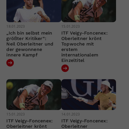
18.01.2023
15.01.2023
„Ich bin selbst mein
ITF Veigy-Foncenex:
größter Kritiker“:
Oberleitner krönt
Neil Oberleitner und
Topwoche mit
der gewonnene
erstem
innere Kampf
internationalem
Einzeltitel
15.01.2023
14.01.2023
ITF Veigy-Foncenex:
ITF Veigy-Foncenex:
Oberleitner krönt
Oberleitner