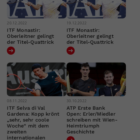
20.12.2022
19.12.2022
ITF Monastir:
ITF Monastir:
Oberleitner gelingt
Oberleitner gelingt
der Titel-Quattrick
der Titel-Quattrick
08.11.2022
30.10.2022
ITF Selva di Val
ATP Erste Bank
Gardena: Kopp krönt
Open: Erler/Miedler
„sehr, sehr coole
schreiben mit Wien-
Woche“ mit dem
Heimtriumph
zweiten
Geschichte
internationalen