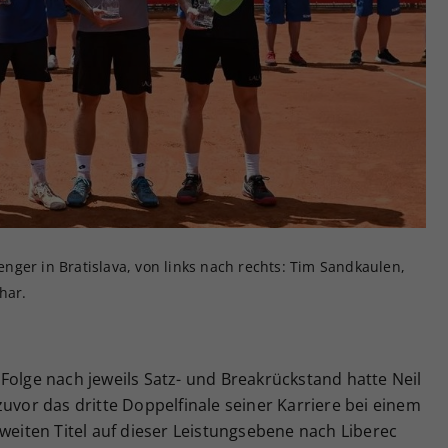
Zweck
generierte ID, für die historische Speicherung
Ihrer vorgenommen Einstellungen, falls der
Webseiten-Betreiber dies eingestellt hat.
ger in Bratislava, von links nach rechts: Tim Sandkaulen,
har.
Folge nach jeweils Satz- und Breakrückstand hatte Neil
zuvor das dritte Doppelfinale seiner Karriere bei einem
zweiten Titel auf dieser Leistungsebene nach Liberec