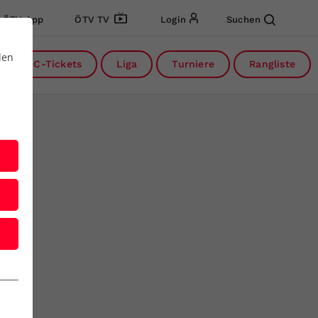
ÖTV App
ÖTV TV
Login
Suchen
den
DC-Tickets
Liga
Turniere
Rangliste