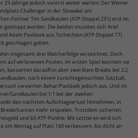
r 23-Jährige jedoch vorerst weiter warten: Der Wiener
andplatz-Challenger in der Slowakei am
hen Partner Tim Sandkaulen (ATP-Doppel 231) erst im
 gestoppt worden. Die beiden mussten sich Ariel
und Adam Pavlásek aus Tschechien (ATP-Doppel 77)
4:6 geschlagen geben.
ahin insgesamt drei Matcherfolge verzeichnet. Doch
nn auf verlorenem Posten. Im ersten Spiel konnten sie
, kassierten daraufhin aber zwei klare Breaks bei 2:2
Sandkaulen, nach einem zunichtegemachten Satzball,
Versuch servierten Behar/Pavlásek jedoch aus. Und im
er/Sandkaulen bei 1:1 bei der zweiten
punkt den nächsten Aufschlagverlust hinnehmen, in
ne Breakchancen mehr erspielen. Trotzdem sicherten
reisgeld und 60 ATP-Punkte. Mit Letzteren wird sich
te am Montag auf Platz 160 verbessern, bis dicht an