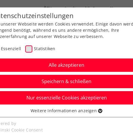
ÖTV
Landesverbände
News
tenschutzeinstellungen
 unserer Webseite werden Cookies verwendet. Einige davon wer
Ausbildung
Services
Über uns
ngend benötigt, während es uns andere ermöglichen, Ihre
zererfahrung auf unserer Webseite zu verbessern.
Essenziell
Statistiken
Alle akzeptieren
Speichern & schließen
Nur essenzielle Cookies akzeptieren
 Bratislava:
Weitere Informationen anzeigen
ssenziell
st von der Nummer 1
senzielle Cookies werden für grundlegende Funktionen der
ered by
bseite benötigt. Dadurch ist gewährleistet, dass die Webseite
linski Cookie Consent