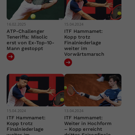
16.02.2025
15.04.2024
ATP-Challenger
ITF Hammamet:
Teneriffa: Misolic
Kopp trotz
erst von Ex-Top-10-
Finalniederlage
Mann gestoppt
weiter im
Vorwärtsmarsch
15.04.2024
13.04.2024
ITF Hammamet:
ITF Hammamet:
Kopp trotz
Weiter in Hochform
Finalniederlage
– Kopp erreicht
weiter im
drittes Saisonfinale