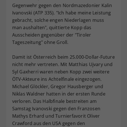
Gegenwehr gegen den Nordmazedonier Kalin
Dieser Wert speichert Ihre Consent-
Ivanovski (ATP 335). "Ich habe meine Leistung
Einstellungen. Unter anderem eine
zufällig generierte ID, für die
gebracht, solche engen Niederlagen muss
Zweck
historische Speicherung Ihrer
man aushalten", quittierte Kopp das
vorgenommen Einstellungen, falls der
Ausscheiden gegenüber der "Tiroler
Webseiten-Betreiber dies eingestellt
Tageszeitung" ohne Groll.
hat.
Damit ist Österreich beim 25.000-Dollar-Future
nicht mehr vertreten. Mit Matthias Ujvary und
Syl Gaxherri waren neben Kopp zwei weitere
ÖTV-Akteure ins Achtelfinale eingezogen.
Michael Glöckler, Gregor Hausberger und
Niklas Waldner hatten in der ersten Runde
verloren. Das Halbfinale bestreiten am
Samstag Ivanovski gegen den Franzosen
Mathys Erhard und Turnierfavorit Oliver
Crawford aus den USA gegen den