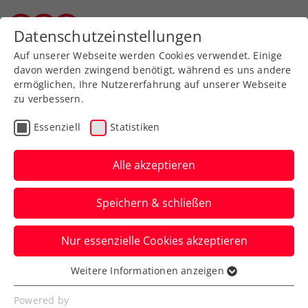
Zurück zur Newsübersicht
Datenschutzeinstellungen
Salzburger Tennisverband
Auf unserer Webseite werden Cookies verwendet. Einige
davon werden zwingend benötigt, während es uns andere
ermöglichen, Ihre Nutzererfahrung auf unserer Webseite
zu verbessern.
Turniere
ITF
Essenziell
Statistiken
Irgendwann musste es ja
passieren: Kopps
Alle akzeptieren
Siegesserie gerissen
Speichern & schließen
Der Telfs-Sieger schied im Kramsach-
Nur essenzielle Cookies akzeptieren
Viertelfinale aus.
Weitere Informationen anzeigen
Verfasst von: , 29.07.2023
Essenziell
Essenzielle Cookies werden für grundlegende
Powered by