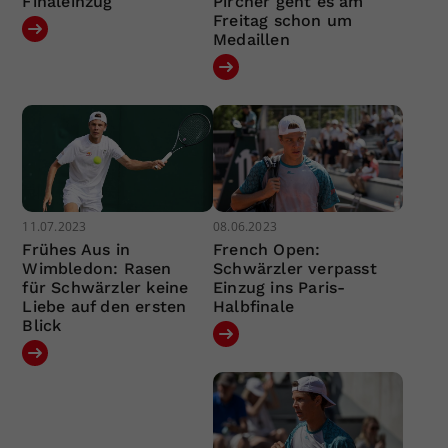
Finaleinzug
Pircher geht es am
Freitag schon um
Medaillen
11.07.2023
08.06.2023
Frühes Aus in
French Open:
Wimbledon: Rasen
Schwärzler verpasst
für Schwärzler keine
Einzug ins Paris-
Liebe auf den ersten
Halbfinale
Blick