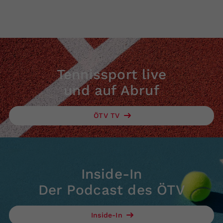
Tennissport live
und auf Abruf
ÖTV TV
Inside-In
Der Podcast des ÖTV
Inside-In