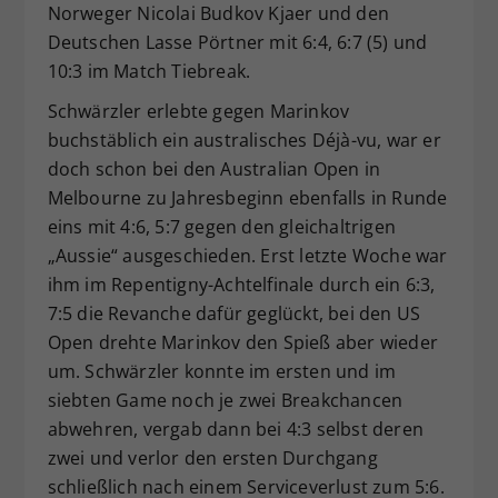
Norweger Nicolai Budkov Kjaer und den
Deutschen Lasse Pörtner mit 6:4, 6:7 (5) und
10:3 im Match Tiebreak.
Schwärzler erlebte gegen Marinkov
buchstäblich ein australisches Déjà-vu, war er
doch schon bei den Australian Open in
Melbourne zu Jahresbeginn ebenfalls in Runde
eins mit 4:6, 5:7 gegen den gleichaltrigen
„Aussie“ ausgeschieden. Erst letzte Woche war
ihm im Repentigny-Achtelfinale durch ein 6:3,
7:5 die Revanche dafür geglückt, bei den US
Open drehte Marinkov den Spieß aber wieder
um. Schwärzler konnte im ersten und im
siebten Game noch je zwei Breakchancen
abwehren, vergab dann bei 4:3 selbst deren
zwei und verlor den ersten Durchgang
schließlich nach einem Serviceverlust zum 5:6.