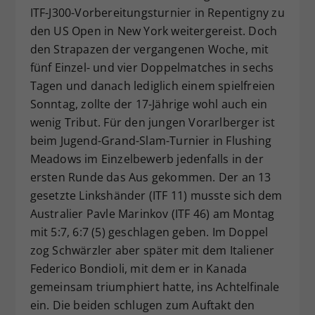
ITF-J300-Vorbereitungsturnier in Repentigny zu
Dieser Wert speichert Ihre Consent-
den US Open in New York weitergereist. Doch
Einstellungen. Unter anderem eine
zufällig generierte ID, für die
den Strapazen der vergangenen Woche, mit
Zweck
historische Speicherung Ihrer
fünf Einzel- und vier Doppelmatches in sechs
vorgenommen Einstellungen, falls der
Tagen und danach lediglich einem spielfreien
Webseiten-Betreiber dies eingestellt
Sonntag, zollte der 17-Jährige wohl auch ein
hat.
wenig Tribut. Für den jungen Vorarlberger ist
beim Jugend-Grand-Slam-Turnier in Flushing
Meadows im Einzelbewerb jedenfalls in der
ersten Runde das Aus gekommen. Der an 13
gesetzte Linkshänder (ITF 11) musste sich dem
Australier Pavle Marinkov (ITF 46) am Montag
mit 5:7, 6:7 (5) geschlagen geben. Im Doppel
zog Schwärzler aber später mit dem Italiener
Federico Bondioli, mit dem er in Kanada
gemeinsam triumphiert hatte, ins Achtelfinale
ein. Die beiden schlugen zum Auftakt den