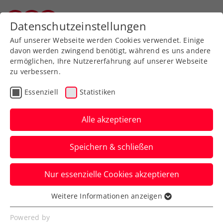
Zurück zur Newsübersicht
Datenschutzeinstellungen
Salzburger Tennisverband
Auf unserer Webseite werden Cookies verwendet. Einige
davon werden zwingend benötigt, während es uns andere
ermöglichen, Ihre Nutzererfahrung auf unserer Webseite
zu verbessern.
Turniere
Kids & Jugend
ITF
Essenziell
Statistiken
Australisches Déjà-vu für
Schwärzler bei US Open
Alle akzeptieren
in New York
Speichern & schließen
Der ÖTV-Youngster ist im Jugendbewerb
Nur essenzielle Cookies akzeptieren
in Flushing Meadows nur im Doppel noch
im Rennen.
Weitere Informationen anzeigen
Essenziell
Verfasst von: Manuel Wachta, 05.09.2023
Essenzielle Cookies werden für grundlegende
Powered by