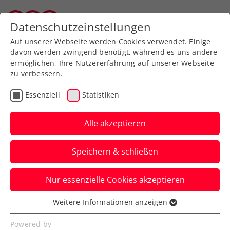
Zurück zur Newsübersicht
Datenschutzeinstellungen
Salzburger Tennisverband
Auf unserer Webseite werden Cookies verwendet. Einige
davon werden zwingend benötigt, während es uns andere
ermöglichen, Ihre Nutzererfahrung auf unserer Webseite
zu verbessern.
Turniere
Kids & Jugend
ITF
Essenziell
Statistiken
Maria Lanzendorf Open:
Rabl schrammt am
Alle akzeptieren
Doppel-Heimsieg vorbei
Speichern & schließen
Das 17-jährige ÖTV-Ass wird beim ITF-
Nur essenzielle Cookies akzeptieren
J100-Jugendturnier in Niederösterreich
erst im Finale gestoppt.
Weitere Informationen anzeigen
Essenziell
Verfasst von: Manuel Wachta, 02.10.2024
Essenzielle Cookies werden für grundlegende
Powered by