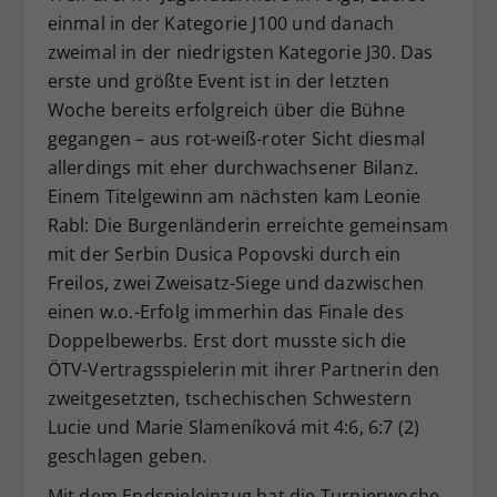
einmal in der Kategorie J100 und danach
Dieser Wert speichert Ihre Consent-
zweimal in der niedrigsten Kategorie J30. Das
Einstellungen. Unter anderem eine
zufällig generierte ID, für die
erste und größte Event ist in der letzten
Zweck
historische Speicherung Ihrer
Woche bereits erfolgreich über die Bühne
vorgenommen Einstellungen, falls der
gegangen – aus rot-weiß-roter Sicht diesmal
Webseiten-Betreiber dies eingestellt
allerdings mit eher durchwachsener Bilanz.
hat.
Einem Titelgewinn am nächsten kam Leonie
Rabl: Die Burgenländerin erreichte gemeinsam
mit der Serbin Dusica Popovski durch ein
Freilos, zwei Zweisatz-Siege und dazwischen
einen w.o.-Erfolg immerhin das Finale des
Doppelbewerbs. Erst dort musste sich die
ÖTV-Vertragsspielerin mit ihrer Partnerin den
zweitgesetzten, tschechischen Schwestern
Lucie und Marie Slameníková mit 4:6, 6:7 (2)
geschlagen geben.
Mit dem Endspieleinzug hat die Turnierwoche