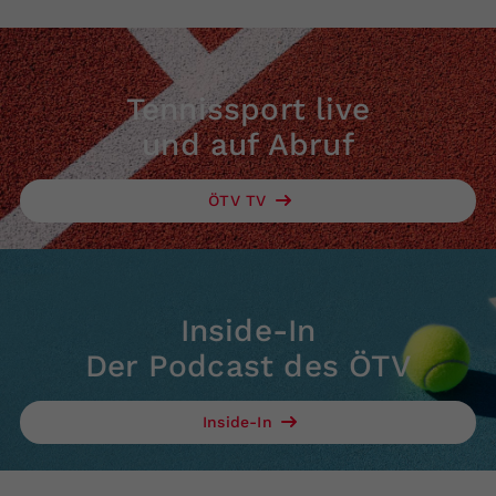
Tennissport live
und auf Abruf
ÖTV TV
Inside-In
Der Podcast des ÖTV
Inside-In