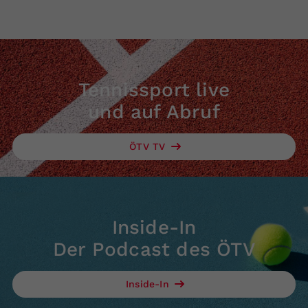
Tennissport live
und auf Abruf
ÖTV TV
Inside-In
Der Podcast des ÖTV
Inside-In