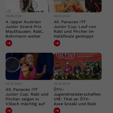
09.08.2024
04.05.2024
4. Upper Austrian
40. Panaceo ITF
Junior Grand Prix
Junior Cup: Lauf von
Mauthausen: Rabl,
Rabl und Pircher im
Behrmann weiter
Halbfinale gestoppt
02.05.2024
25.04.2024
40. Panaceo ITF
ÖTV-
Junior Cup: Rabl und
Jugendmeisterschaften
Pircher zeigen in
U18: Titel an ÖTV-
Villach mächtig auf
Asse Graski und Rabl