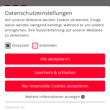
Zurück zur Newsübersicht
Datenschutzeinstellungen
Salzburger Tennisverband
Auf unserer Webseite werden Cookies verwendet. Einige
davon werden zwingend benötigt, während es uns andere
ermöglichen, Ihre Nutzererfahrung auf unserer Webseite
zu verbessern.
Turniere
Kids & Jugend
ITF
Essenziell
Statistiken
ITF Rakovník: Starke Rabl
verzeichnet bestes
Alle akzeptieren
Karriereergebnis
Speichern & schließen
Die ÖTV-Vertragsspielerin wird in
Nur essenzielle Cookies akzeptieren
Tschechien nach beeindruckenden
Leistungen erst im Endspiel gestoppt.
Weitere Informationen anzeigen
Essenziell
Verfasst von: Manuel Wachta, 10.09.2024
Essenzielle Cookies werden für grundlegende
Powered by