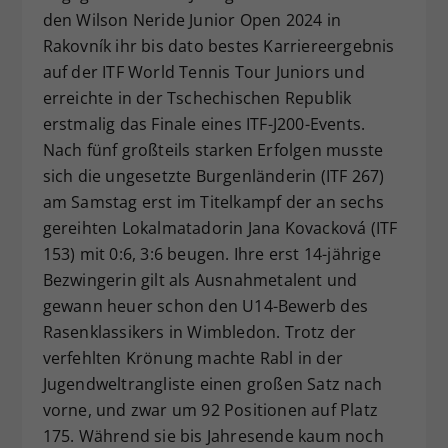
den Wilson Neride Junior Open 2024 in
Dieser Wert speichert Ihre Consent-
Rakovník ihr bis dato bestes Karriereergebnis
Einstellungen. Unter anderem eine
zufällig generierte ID, für die
auf der ITF World Tennis Tour Juniors und
Zweck
historische Speicherung Ihrer
erreichte in der Tschechischen Republik
vorgenommen Einstellungen, falls der
erstmalig das Finale eines ITF-J200-Events.
Webseiten-Betreiber dies eingestellt
Nach fünf großteils starken Erfolgen musste
hat.
sich die ungesetzte Burgenländerin (ITF 267)
am Samstag erst im Titelkampf der an sechs
gereihten Lokalmatadorin Jana Kovacková (ITF
153) mit 0:6, 3:6 beugen. Ihre erst 14-jährige
Bezwingerin gilt als Ausnahmetalent und
gewann heuer schon den U14-Bewerb des
Rasenklassikers in Wimbledon. Trotz der
verfehlten Krönung machte Rabl in der
Jugendweltrangliste einen großen Satz nach
vorne, und zwar um 92 Positionen auf Platz
175. Während sie bis Jahresende kaum noch