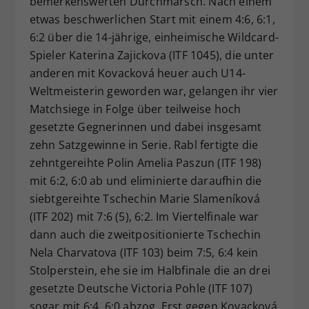
bemerkenswerten Durchmarsch. Nach einem
etwas beschwerlichen Start mit einem 4:6, 6:1,
6:2 über die 14-jährige, einheimische Wildcard-
Spieler Katerina Zajickova (ITF 1045), die unter
anderen mit Kovacková heuer auch U14-
Weltmeisterin geworden war, gelangen ihr vier
Matchsiege in Folge über teilweise hoch
gesetzte Gegnerinnen und dabei insgesamt
zehn Satzgewinne in Serie. Rabl fertigte die
zehntgereihte Polin Amelia Paszun (ITF 198)
mit 6:2, 6:0 ab und eliminierte daraufhin die
siebtgereihte Tschechin Marie Slameníková
(ITF 202) mit 7:6 (5), 6:2. Im Viertelfinale war
dann auch die zweitpositionierte Tschechin
Nela Charvatova (ITF 103) beim 7:5, 6:4 kein
Stolperstein, ehe sie im Halbfinale die an drei
gesetzte Deutsche Victoria Pohle (ITF 107)
sogar mit 6:4, 6:0 abzog. Erst gegen Kovacková