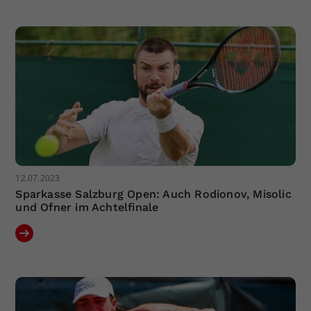
Dieser Wert speichert Ihre Consent-
Einstellungen. Unter anderem eine
zufällig generierte ID, für die
Zweck
historische Speicherung Ihrer
vorgenommen Einstellungen, falls der
Webseiten-Betreiber dies eingestellt
hat.
12.07.2023
Sparkasse Salzburg Open: Auch Rodionov, Misolic
und Ofner im Achtelfinale