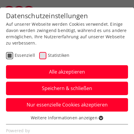
Datenschutzeinstellungen
Salzburger Tennisverband
Auf unserer Webseite werden Cookies verwendet. Einige
davon werden zwingend benötigt, während es uns andere
ermöglichen, Ihre Nutzererfahrung auf unserer Webseite
zu verbessern.
Aktuelle News
Essenziell
Statistiken
Alle akzeptieren
Speichern & schließen
Nur essenzielle Cookies akzeptieren
Weitere Informationen anzeigen
Essenziell
News filtern
Essenzielle Cookies werden für grundlegende
Powered by