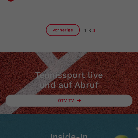
1
3
4
vorherige
Tennissport live
und auf Abruf
ÖTV TV
Inside-In