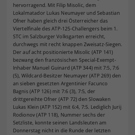
hervorragend. Mit Filip Misolic, dem
Dieser Wert speichert Ihre Consent-
Lokalmatador Lukas Neumayer und Sebastian
Einstellungen. Unter anderem eine
zufällig generierte ID, für die
Ofner haben gleich drei Österreicher das
Zweck
historische Speicherung Ihrer
Viertelfinale des ATP-125-Challengers beim 1.
vorgenommen Einstellungen, falls der
STC im Salzburger Volksgarten erreicht,
Webseiten-Betreiber dies eingestellt
durchwegs mit recht knappen Zweisatz-Siegen.
hat.
Der auf acht positionierte Misolic (ATP 141)
bezwang den französischen Special-Exempt-
Inhaber Manuel Guinard (ATP 344) mit 7:5, 7:6
(5), Wildcard-Besitzer Neumayer (ATP 269) den
an sieben gesetzten Argentinier Facunco
Bagnis (ATP 126) mit 7:6 (3), 7:5, der
drittgereihte Ofner (ATP 72) den Slowaken
Lukas Klein (ATP 152) mit 6:4, 7:5. Lediglich Jurij
Rodionov (ATP 118), Nummer sechs der
Setzliste, konnte seinen Landsleuten am
Donnerstag nicht in die Runde der letzten