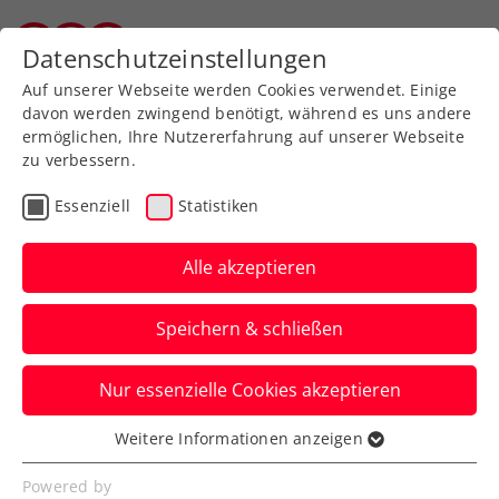
Zurück zur Newsübersicht
Datenschutzeinstellungen
Salzburger Tennisverband
Auf unserer Webseite werden Cookies verwendet. Einige
davon werden zwingend benötigt, während es uns andere
ermöglichen, Ihre Nutzererfahrung auf unserer Webseite
zu verbessern.
Turniere
ATP
Essenziell
Statistiken
Sparkasse Salzburg
Open: Misolic, Neumayer
Alle akzeptieren
und Ofner im Viertelfinale
Speichern & schließen
Jurij Rodionov verliert als Einziger des
Nur essenzielle Cookies akzeptieren
ÖTV-Quartetts im Achtelfinale des ATP-
Challengers.
Weitere Informationen anzeigen
Essenziell
Verfasst von: Manuel Wachta, 14.07.2023
Essenzielle Cookies werden für grundlegende
Powered by