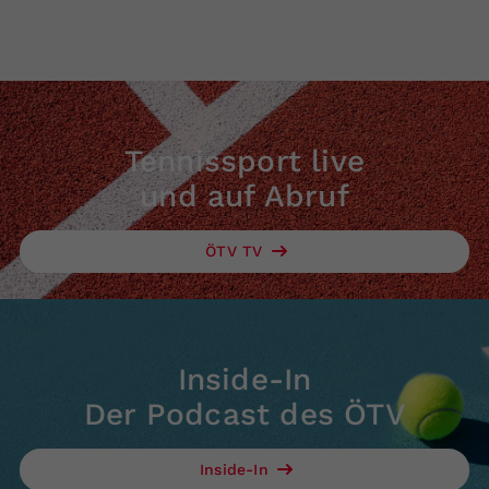
Tennissport live
und auf Abruf
ÖTV TV
Inside-In
Der Podcast des ÖTV
Inside-In