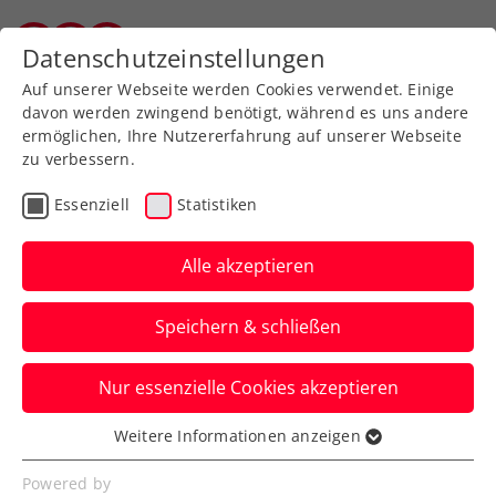
Zurück zur Newsübersicht
Datenschutzeinstellungen
Salzburger Tennisverband
Auf unserer Webseite werden Cookies verwendet. Einige
davon werden zwingend benötigt, während es uns andere
ermöglichen, Ihre Nutzererfahrung auf unserer Webseite
zu verbessern.
Ausbildung
Verbands-Info
Essenziell
Statistiken
Tennis-Azubis mit
großem Wissensdurst
Alle akzeptieren
Woche 1 des
Speichern & schließen
Tennisinstruktor:innen-/Tennislehrer:innen-
Lehrgangs im BSFZ Schielleiten ist
Nur essenzielle Cookies akzeptieren
Geschichte.
Weitere Informationen anzeigen
Essenziell
Verfasst von: Martin Pauer / Redaktion, 18.12.2023
Essenzielle Cookies werden für grundlegende
Powered by