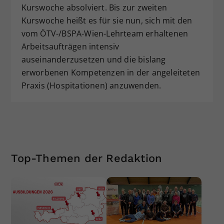
Kurswoche absolviert. Bis zur zweiten
Dieser Wert speichert Ihre Consent-
Kurswoche heißt es für sie nun, sich mit den
Einstellungen. Unter anderem eine
vom ÖTV-/BSPA-Wien-Lehrteam erhaltenen
zufällig generierte ID, für die
Zweck
historische Speicherung Ihrer
Arbeitsaufträgen intensiv
vorgenommen Einstellungen, falls der
auseinanderzusetzen und die bislang
Webseiten-Betreiber dies eingestellt
erworbenen Kompetenzen in der angeleiteten
hat.
Praxis (Hospitationen) anzuwenden.
Top-Themen der Redaktion