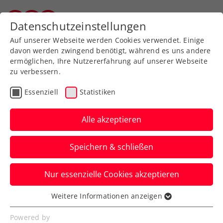
Zurück zur Newsübersicht
Datenschutzeinstellungen
Salzburger Tennisverband
Auf unserer Webseite werden Cookies verwendet. Einige
davon werden zwingend benötigt, während es uns andere
ermöglichen, Ihre Nutzererfahrung auf unserer Webseite
zu verbessern.
Ausbildung
Verbands-Info
Essenziell
Statistiken
Tennisinstruktor:innenausbil
26 frisch ausgebildete
Alle akzeptieren
Absolvent:innen
Speichern & schließen
Über zwei Dutzend Personen haben die
Nur essenzielle Cookies akzeptieren
Abschlussprüfung an der BSPA Innsbruck
erfolgreich abgelegt.
Weitere Informationen anzeigen
Essenziell
Verfasst von: Harald Mair / Redaktion, 03.10.2023
Essenzielle Cookies werden für grundlegende
Powered by