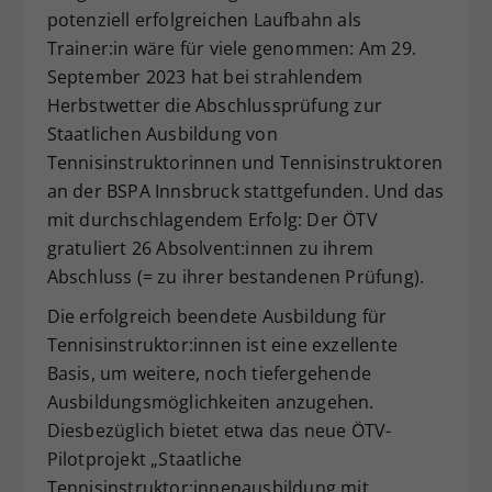
potenziell erfolgreichen Laufbahn als
Dieser Wert speichert Ihre Consent-
Trainer:in wäre für viele genommen: Am 29.
Einstellungen. Unter anderem eine
zufällig generierte ID, für die
September 2023 hat bei strahlendem
Zweck
historische Speicherung Ihrer
Herbstwetter die Abschlussprüfung zur
vorgenommen Einstellungen, falls der
Staatlichen Ausbildung von
Webseiten-Betreiber dies eingestellt
Tennisinstruktorinnen und Tennisinstruktoren
hat.
an der BSPA Innsbruck stattgefunden. Und das
mit durchschlagendem Erfolg: Der ÖTV
gratuliert 26 Absolvent:innen zu ihrem
Abschluss (= zu ihrer bestandenen Prüfung).
Die erfolgreich beendete Ausbildung für
Tennisinstruktor:innen ist eine exzellente
Basis, um weitere, noch tiefergehende
Ausbildungsmöglichkeiten anzugehen.
Diesbezüglich bietet etwa das neue ÖTV-
Pilotprojekt „Staatliche
Tennisinstruktor:innenausbildung mit