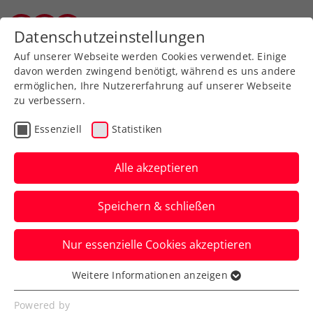
Zurück zur Newsübersicht
Datenschutzeinstellungen
Salzburger Tennisverband
Auf unserer Webseite werden Cookies verwendet. Einige
davon werden zwingend benötigt, während es uns andere
ermöglichen, Ihre Nutzererfahrung auf unserer Webseite
zu verbessern.
Ausbildung
Verbands-Info
Essenziell
Statistiken
Klubmanager: „Innovative
Ausbildung für die
Alle akzeptieren
Tenniszukunft“
Speichern & schließen
Der STTV und der ÖTV bieten in
Nur essenzielle Cookies akzeptieren
Kooperation mit der Wirtschaftskammer
eine neue Ausbildung an.
Weitere Informationen anzeigen
Essenziell
Verfasst von: Presseaussendung / Redaktion, 11.08.2024
Essenzielle Cookies werden für grundlegende
Powered by