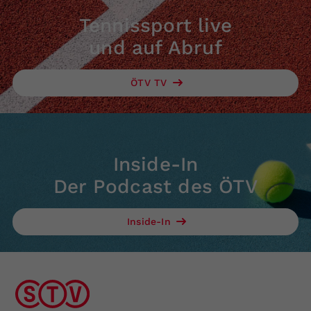
Tennissport live
und auf Abruf
ÖTV TV
Inside-In
Der Podcast des ÖTV
Inside-In