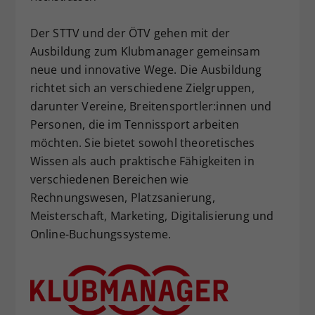
Dieser Wert speichert Ihre Consent-
Der STTV und der ÖTV gehen mit der
Einstellungen. Unter anderem eine
zufällig generierte ID, für die
Ausbildung zum Klubmanager gemeinsam
Zweck
historische Speicherung Ihrer
neue und innovative Wege. Die Ausbildung
vorgenommen Einstellungen, falls der
richtet sich an verschiedene Zielgruppen,
Webseiten-Betreiber dies eingestellt
darunter Vereine, Breitensportler:innen und
hat.
Personen, die im Tennissport arbeiten
möchten. Sie bietet sowohl theoretisches
Wissen als auch praktische Fähigkeiten in
verschiedenen Bereichen wie
Rechnungswesen, Platzsanierung,
Meisterschaft, Marketing, Digitalisierung und
Online-Buchungssysteme.