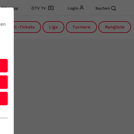
ÖTV App
ÖTV TV
Login
Suchen
den
DC-Tickets
Liga
Turniere
Rangliste