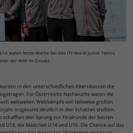
Zweck
generierte ID, für die historische Speicherung
Ihrer vorgenommen Einstellungen, falls der
Webseiten-Betreiber dies eingestellt hat.
14 waren letzte Woche bei den ITF World Junior Tennis
onen der Welt im Einsatz.
 wurden in den unterschiedlichen Altersklassen die
sgetragen. Für Österreichs Nachwuchs waren die
auch weltweiten Wettkämpfe von teilweise großen
rjahr insgesamt deutlich in den Schatten stellten.
s schafften den Sprung zur Finalrunde der besten
nd U18, die Mädchen U14 und U16. Die Chance auf das
öglichkeiten (bei den Unter-18-Jährigen gibt es ein