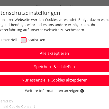
ÖTV
Landesverbände
News
tenschutzeinstellungen
 unserer Webseite werden Cookies verwendet. Einige davon wer
Ausbildung
Services
Über uns
ngend benötigt, während es uns andere ermöglichen, Ihre
zererfahrung auf unserer Webseite zu verbessern.
Essenziell
Statistiken
Alle akzeptieren
Speichern & schließen
Nur essenzielle Cookies akzeptieren
 Summer Cups:
Weitere Informationen anzeigen
ssenziell
gend ist vorne dabei
senzielle Cookies werden für grundlegende Funktionen der
ered by
bseite benötigt. Dadurch ist gewährleistet, dass die Webseite
linski Cookie Consent