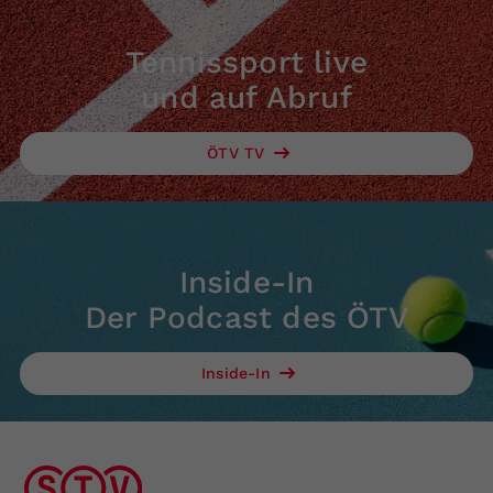
Tennissport live
und auf Abruf
ÖTV TV
Inside-In
Der Podcast des ÖTV
Inside-In