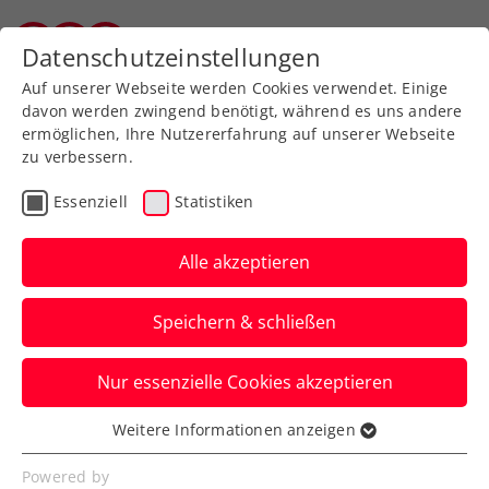
Zurück zur Newsübersicht
Datenschutzeinstellungen
Salzburger Tennisverband
Auf unserer Webseite werden Cookies verwendet. Einige
davon werden zwingend benötigt, während es uns andere
ermöglichen, Ihre Nutzererfahrung auf unserer Webseite
zu verbessern.
Turniere
Kids & Jugend
Essenziell
Statistiken
TE Bad Waltersdorf:
Starker Mittermayr
Alle akzeptieren
schrammt am Double
Speichern & schließen
vorbei
Nur essenzielle Cookies akzeptieren
Die ÖTV-Nachwuchshoffnung zeigt in der
Steiermark mit Einzelfinale und
Weitere Informationen anzeigen
Essenziell
Doppeltitel auf.
Essenzielle Cookies werden für grundlegende
Powered by