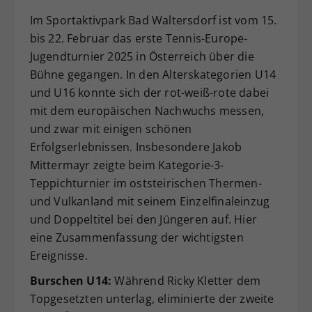
Dieser Wert speichert Ihre Consent-
Im Sportaktivpark Bad Waltersdorf ist vom 15.
Einstellungen. Unter anderem eine
bis 22. Februar das erste Tennis-Europe-
zufällig generierte ID, für die
Jugendturnier 2025 in Österreich über die
Zweck
historische Speicherung Ihrer
Bühne gegangen. In den Alterskategorien U14
vorgenommen Einstellungen, falls der
und U16 konnte sich der rot-weiß-rote dabei
Webseiten-Betreiber dies eingestellt
hat.
mit dem europäischen Nachwuchs messen,
und zwar mit einigen schönen
Erfolgserlebnissen. Insbesondere Jakob
Mittermayr zeigte beim Kategorie-3-
Teppichturnier im oststeirischen Thermen-
und Vulkanland mit seinem Einzelfinaleinzug
und Doppeltitel bei den Jüngeren auf. Hier
eine Zusammenfassung der wichtigsten
Ereignisse.
Burschen U14:
Während Ricky Kletter dem
Topgesetzten unterlag, eliminierte der zweite