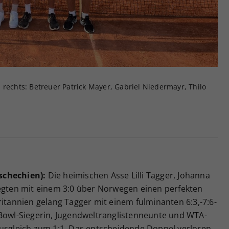
 rechts: Betreuer Patrick Mayer, Gabriel Niedermayr, Thilo
schechien):
Die heimischen Asse Lilli Tagger, Johanna
legten mit einem 3:0 über Norwegen einen perfekten
ritannien gelang Tagger mit einem fulminanten 6:3,-7:6-
-Bowl-Siegerin, Jugendweltranglistenneunte und WTA-
gleich zum 1:1. Das entscheidende Doppel verloren