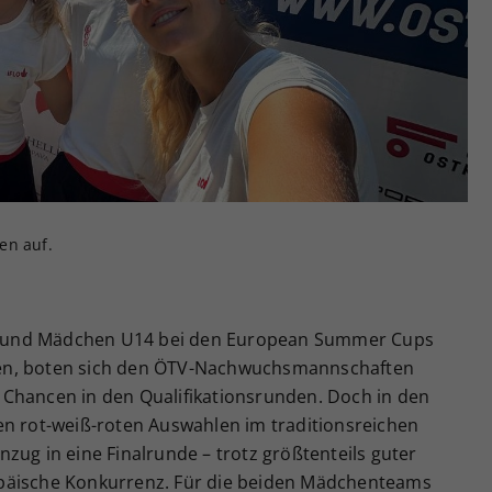
Zweck
generierte ID, für die historische Speicherung
Ihrer vorgenommen Einstellungen, falls der
Webseiten-Betreiber dies eingestellt hat.
en auf.
 und Mädchen U14 bei den European Summer Cups
atten, boten sich den ÖTV-Nachwuchsmannschaften
Chancen in den Qualifikationsrunden. Doch in den
en rot-weiß-roten Auswahlen im traditionsreichen
zug in eine Finalrunde – trotz größtenteils guter
päische Konkurrenz. Für die beiden Mädchenteams