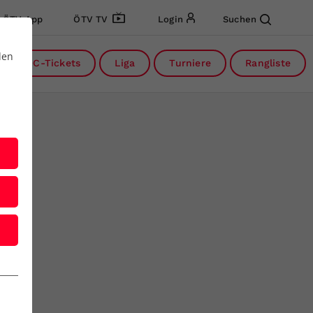
ÖTV App
ÖTV TV
Login
Suchen
den
DC-Tickets
Liga
Turniere
Rangliste