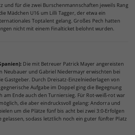
latz und für die zwei Burschenmannschaften jeweils Rang
die Mädchen U16 um Lilli Tagger, der etwa ein
nternationales Toptalent gelang. Großes Pech hatten
ngen nicht mit einem Finalticket belohnt wurden.
Spanien):
Die mit Betreuer Patrick Mayer angereisten
n Neubauer und Gabriel Niedermayr erwischten bei
ie Gastgeber. Durch Dreisatz-Einzelniederlagen von
gegnerische Aufgabe im Doppel ging die Begegnung
ich am Ende auch den Turniersieg. Für Rot-weiß-rot war
öglich, die aber eindrucksvoll gelang: Andorra und
elen um die Plätze fünf bis acht bei zwei 3:0-Erfolgen
 gelassen, sodass letztlich noch ein guter fünfter Platz