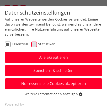
Zurück zur Newsübersicht
Datenschutzeinstellungen
Salzburger Tennisverband
Auf unserer Webseite werden Cookies verwendet. Einige
davon werden zwingend benötigt, während es uns andere
ermöglichen, Ihre Nutzererfahrung auf unserer Webseite
zu verbessern.
Turniere
ATP
Essenziell
Statistiken
Sparkasse Salzburg
Open: Auch Rodionov,
Alle akzeptieren
Misolic und Ofner im
Speichern & schließen
Achtelfinale
Nur essenzielle Cookies akzeptieren
Damit ist beim ATP-Challenger am 1. STC
im Salzburger Volksgarten ein ÖTV-
Weitere Informationen anzeigen
Essenziell
Quartett weiter im Rennen.
Essenzielle Cookies werden für grundlegende
Powered by