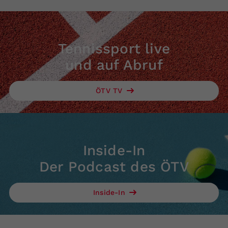
Tennissport live
und auf Abruf
ÖTV TV
Inside-In
Der Podcast des ÖTV
Inside-In