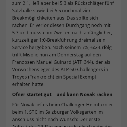
zum 2:1, ließ aber bei 5:3 als Rückschläger fünf
Satzbälle sowie bei 5:5 nochmal vier
Breakmöglichkeiten aus. Das sollte sich
rächen: Er verlor diesen Durchgang noch mit
5:7 und musste im Zweiten nach anfänglicher,
kurzzeitiger 1:0-Breakführung dreimal sein
Service hergeben. Nach seinem 7:5,-6:2-Erfolg
trifft Misolic nun am Donnerstag auf den
Franzosen Manuel Guinard (ATP 344), der als
Vorwochensieger des ATP-50-Challengers in
Troyes (Frankreich) ein Special Exempt
erhalten hatte.
Ofner startet gut – und kann Novak rächen
Für Novak lief es beim Challenger-Heimturnier
beim 1. STC im Salzburger Volksgarten im
Anschluss nicht nach Wunsch: Der erste
Auftritt des 29-Jährigen wurde gleichzeitig der