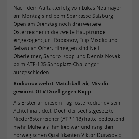
Nach dem Auftakterfolg von Lukas Neumayer
Dieser Wert speichert Ihre Consent-
Einstellungen. Unter anderem eine
am Montag sind beim Sparkasse Salzburg
zufällig generierte ID, für die
Open am Dienstag noch drei weitere
Zweck
historische Speicherung Ihrer
Österreicher in die zweite Hauptrunde
vorgenommen Einstellungen, falls der
eingezogen: Jurij Rodionov, Filip Misolic und
Webseiten-Betreiber dies eingestellt
Sebastian Ofner. Hingegen sind Neil
hat.
Oberleitner, Sandro Kopp und Dennis Novak
beim ATP-125-Sandplatz-Challenger
ausgeschieden.
Rodionov wehrt Matchball ab, Misolic
gewinnt ÖTV-Duell gegen Kopp
Als Erster an diesem Tag löste Rodionov sein
Achtelfinalticket. Doch der sechstgesetzte
Niederösterreicher (ATP 118) hatte bedeutend
mehr Mühe als ihm lieb war und rang den
norwegischen Qualifikanten Viktor Durasovic