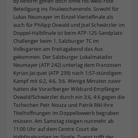
by Reform gehen doch ohne rot-weiß-rote
Dieser Wert speichert Ihre Consent-
Beteiligung ins Finalwochenende. Sowohl für
Einstellungen. Unter anderem eine
Lukas Neumayer im Einzel-Viertelfinale als
zufällig generierte ID, für die
auch für Philipp Oswald und Joel Schwärzler im
Zweck
historische Speicherung Ihrer
Doppel-Halbfinale ist beim ATP-125-Sandplatz-
vorgenommen Einstellungen, falls der
Challenger beim 1. Salzburger TC im
Webseiten-Betreiber dies eingestellt
hat.
Volksgarten am Freitagabend das Aus
gekommen. Der Salzburger Lokalmatador
Neumayer (ATP 242) unterlag dem Franzosen
Kyrian Jacquet (ATP 239) nach 1:57-stündigem
Kampf mit 6:2, 4:6, 3:6. Wenige Minuten zuvor
hatten die Vorarlberger Wildcard-Empfänger
Oswald/Schwärzler durch ein 3:6, 4:6 gegen die
Tschechen Petr Nouza und Patrik Rikl ihre
Titelhoffnungen im Doppelbewerb begraben
müssen. Am Samstag steigen nunmehr ab
11:00 Uhr auf dem Centre Court die
Halbfinalpartien im Single. Zuerst trifft der