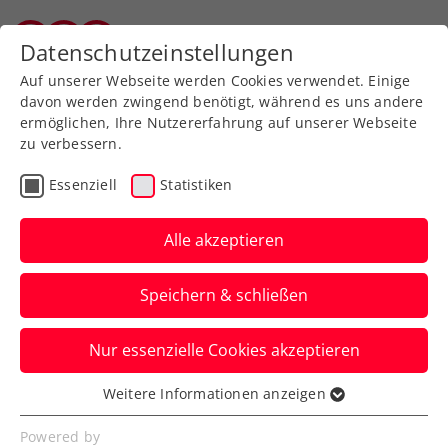
Zurück zur Newsübersicht
Datenschutzeinstellungen
Salzburger Tennisverband
Auf unserer Webseite werden Cookies verwendet. Einige
davon werden zwingend benötigt, während es uns andere
ermöglichen, Ihre Nutzererfahrung auf unserer Webseite
zu verbessern.
Turniere
ATP
Essenziell
Statistiken
Sparkasse Salzburg Open
2024 presented by
Alle akzeptieren
Reform: Neumayer
Speichern & schließen
verpasst Halbfinale
Nur essenzielle Cookies akzeptieren
Auch im Doppelbewerb sind Philipp
Oswald und Joel Schwärzler beim ATP-
Weitere Informationen anzeigen
Essenziell
Challenger ausgeschieden.
Essenzielle Cookies werden für grundlegende
Powered by