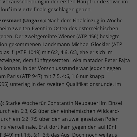
er Vorausscheidung in der ersten Hauptrunde sowie im
ouf im Viertelfinale geschlagen geben.
eresmart (Ungarn):
Nach dem Finaleinzug in Woche
h beim zweiten Event im Osten des österreichischen
geben. Der zweitgereihte Wiener (ATP 456) besiegte
ation gekommenen Landsmann Michael Glöckler (ATP
las Ifi (ATP 1049) mit 6:2, 4:6, 6:3, ehe er sich im
ezwinger, dem fünftgesetzten Lokalmatador Peter Fajta
eren konnte. In der Vorschlussrunde war jedoch gegen
m Paris (ATP 947) mit 7:5, 4:6, 1:6 nur knapp
995) unterlag in der zweiten Qualifikationsrunde, im
):
Starke Woche für Constantin Neubauer! Im Einzel
durch ein 6:3, 6:2 über den einheimischen Wildcard-
durch ein 6:2, 7:5 über den an zwei gesetzten Polen
ins Viertelfinale. Erst dort kam gegen den auf fünf
 349) mit 1:6, 6:1, 3:6 das Aus. Doch noch weitaus