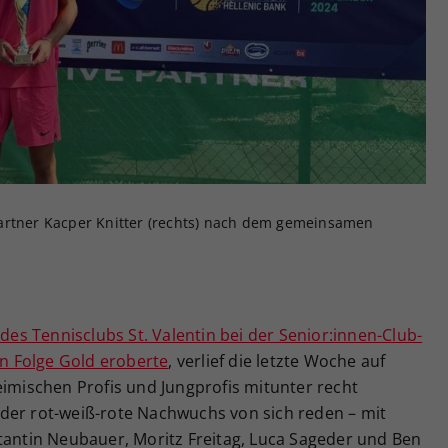
Zweck
generierte ID, für die historische Speicherung
Ihrer vorgenommen Einstellungen, falls der
Webseiten-Betreiber dies eingestellt hat.
artner Kacper Knitter (rechts) nach dem gemeinsamen
s Tennisclubs St. Valentin bei der Senior:innen-Club-
in Folge Gold eroberte
, verlief die letzte Woche auf
eimischen Profis und Jungprofis mitunter recht
der rot-weiß-rote Nachwuchs von sich reden – mit
tantin Neubauer, Moritz Freitag, Luca Sageder und Ben