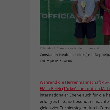
© facebook / Tennisakademie Burgenland
Constantin Neubauer (links) mit Doppelp
Triumph in Nikosia.
Während die Herrenmannschaft 45+ de
EM in Belek (Türkei) zum dritten Mal 
internationaler Ebene auch für die h
erfolgreich. Ganz besonders machte 
gleich vier Turniersiegen durch Cons