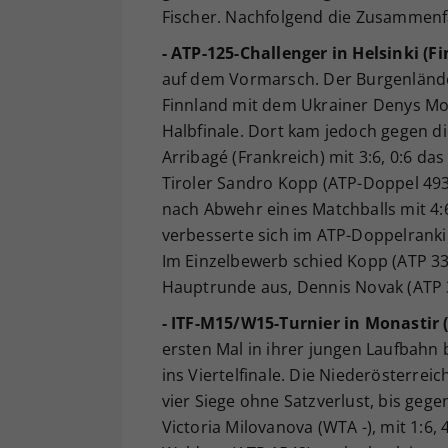
Fischer. Nachfolgend die Zusammen
- ATP-125-Challenger in Helsinki (F
auf dem Vormarsch. Der Burgenlände
Finnland mit dem Ukrainer Denys Mo
Halbfinale. Dort kam jedoch gegen 
Arribagé (Frankreich) mit 3:6, 0:6 da
Tiroler Sandro Kopp (ATP-Doppel 493
nach Abwehr eines Matchballs mit 4:6,
verbesserte sich im ATP-Doppelranki
Im Einzelbewerb schied Kopp (ATP 334
Hauptrunde aus, Dennis Novak (ATP 34
- ITF-M15/W15-Turnier in Monastir 
ersten Mal in ihrer jungen Laufbahn
ins Viertelfinale. Die Niederösterreic
vier Siege ohne Satzverlust, bis gege
Victoria Milovanova (WTA -), mit 1:6,