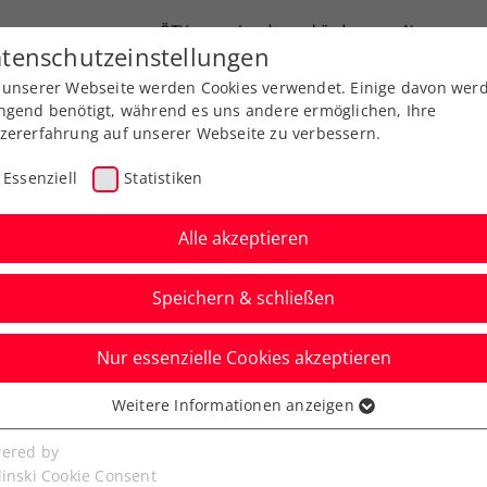
ÖTV
Landesverbände
News
tenschutzeinstellungen
 unserer Webseite werden Cookies verwendet. Einige davon wer
Ausbildung
Services
Über uns
ngend benötigt, während es uns andere ermöglichen, Ihre
zererfahrung auf unserer Webseite zu verbessern.
Essenziell
Statistiken
Alle akzeptieren
Speichern & schließen
ITF
Nur essenzielle Cookies akzeptieren
Turniersiege für
Weitere Informationen anzeigen
ssenziell
tag, Sageder und
senzielle Cookies werden für grundlegende Funktionen der
ered by
bseite benötigt. Dadurch ist gewährleistet, dass die Webseite
linski Cookie Consent