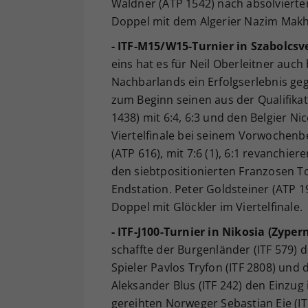
Waldner (ATP 1542) nach absolviert
Doppel mit dem Algerier Nazim Makhl
- ITF-M15/W15-Turnier in Szabolcsv
eins hat es für Neil Oberleitner auc
Nachbarlands ein Erfolgserlebnis ge
zum Beginn seinen aus der Qualifik
1438) mit 6:4, 6:3 und den Belgier Nico
Viertelfinale bei seinem Vorwochenb
(ATP 616), mit 7:6 (1), 6:1 revanchi
den siebtpositionierten Franzosen To
Endstation. Peter Goldsteiner (ATP 1
Doppel mit Glöckler im Viertelfinale.
- ITF-J100-Turnier in Nikosia (Zypern
schaffte der Burgenländer (ITF 579) 
Spieler Pavlos Tryfon (ITF 2808) und 
Aleksander Blus (ITF 242) den Einzug 
gereihten Norweger Sebastian Eie (ITF