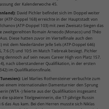
fassung der Kalenderwoche 45.
innland):
David Pichler befindet sich im Doppel weiter
r (ATP-Doppel 168) erreichte in der Hauptstadt von
lchanov (ATP-Doppel 103) mit zwei Zweisatz-Siegen das
die zweitgereihten Romain Arneodo (Monaco) und Théo
s Aus. Diese hatten zuvor im Viertelfinale auch den
) mit dem Niederländer Jelle Sels (ATP-Doppel 646)
 7:6 (7) und 10:5 im Match Tiebreak besiegt. Pichler
ng dennoch auf sein neues Career High von Platz 157.
), nach überstandener Qualifikation, in der ersten
2) im Qualifikationsfinale.
(Tunesien):
Liel Marlies Rothensteiner verbuchte zum
 bei einem internationalen Damenturnier den Sprung
herin (WTA -) feierte aus der Qualifikation insgesamt
n die spätere Titelgewinnerin, die 17-jährige Russin
 4:6 das Aus kam. Bei den Herren musste sich Niklas