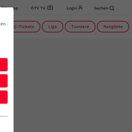
ÖTV App
ÖTV TV
Login
Suchen
den
DC-Tickets
Liga
Turniere
Rangliste