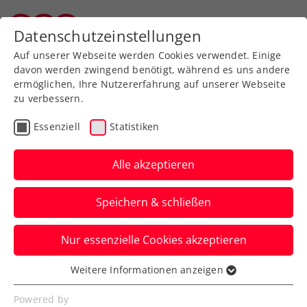
Zurück zur Newsübersicht
Datenschutzeinstellungen
Salzburger Tennisverband
Auf unserer Webseite werden Cookies verwendet. Einige
davon werden zwingend benötigt, während es uns andere
ermöglichen, Ihre Nutzererfahrung auf unserer Webseite
zu verbessern.
Turniere
Kids & Jugend
Essenziell
Statistiken
4. Upper Austrian Junior
Grand Prix Mauthausen:
Alle akzeptieren
Rabl, Behrmann weiter
Speichern & schließen
Die beiden ÖTV-Asse kämpfen beim ITF-
Nur essenzielle Cookies akzeptieren
Jugend-Heimturnier am Samstag jeweils
um den Einzug ins Finale.
Weitere Informationen anzeigen
Essenziell
Verfasst von: Manuel Wachta, 09.08.2024
Essenzielle Cookies werden für grundlegende
Powered by