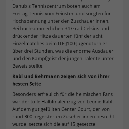
Danubis Tenniszentrum boten auch am
Dieser Wert speichert Ihre Consent-
Freitag Tennis vom Feinsten und sorgten für
Einstellungen. Unter anderem eine
zufällig generierte ID, für die
Hochspannung unter den Zuschauer:innen.
Zweck
historische Speicherung Ihrer
Bei hochsommerlichen 34 Grad Celsius und
vorgenommen Einstellungen, falls der
drückender Hitze dauerten fünf der acht
Webseiten-Betreiber dies eingestellt
Einzelmatches beim ITF-J100-Jugendturnier
hat.
über drei Stunden, was die enorme Ausdauer
und den Kampfgeist der jungen Talente unter
Beweis stellte.
Rabl und Behrmann zeigen sich von ihrer
besten Seite
Besonders erfreulich für die heimischen Fans
war der tolle Halbfinaleinzug von Leonie Rabl.
Auf dem gut gefüllten Center Court, der von
rund 300 begeisterten Zuseher:innen besucht
wurde, setzte sich die auf 15 gesetzte