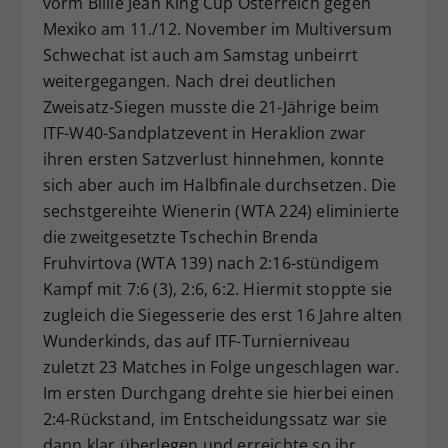
vorm Billie Jean King Cup Österreich gegen
Dieser Wert speichert Ihre Consent-
Mexiko am 11./12. November im Multiversum
Einstellungen. Unter anderem eine
Schwechat ist auch am Samstag unbeirrt
zufällig generierte ID, für die
weitergegangen. Nach drei deutlichen
Zweck
historische Speicherung Ihrer
Zweisatz-Siegen musste die 21-Jährige beim
vorgenommen Einstellungen, falls der
ITF-W40-Sandplatzevent in Heraklion zwar
Webseiten-Betreiber dies eingestellt
hat.
ihren ersten Satzverlust hinnehmen, konnte
sich aber auch im Halbfinale durchsetzen. Die
sechstgereihte Wienerin (WTA 224) eliminierte
die zweitgesetzte Tschechin Brenda
Fruhvirtova (WTA 139) nach 2:16-stündigem
Kampf mit 7:6 (3), 2:6, 6:2. Hiermit stoppte sie
zugleich die Siegesserie des erst 16 Jahre alten
Wunderkinds, das auf ITF-Turnierniveau
zuletzt 23 Matches in Folge ungeschlagen war.
Im ersten Durchgang drehte sie hierbei einen
2:4-Rückstand, im Entscheidungssatz war sie
dann klar überlegen und erreichte so ihr