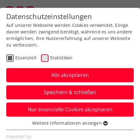
Zurück zur Newsübersicht
Datenschutzeinstellungen
Salzburger Tennisverband
Auf unserer Webseite werden Cookies verwendet. Einige
davon werden zwingend benötigt, während es uns andere
ermöglichen, Ihre Nutzererfahrung auf unserer Webseite
zu verbessern.
Turniere
ITF
Essenziell
Statistiken
ITF Heraklion:
Wunderkind gestoppt –
Alle akzeptieren
Kraus kämpft um bisher
Speichern & schließen
größten Titel
Nur essenzielle Cookies akzeptieren
Österreichs aktuelle Nummer zwei steht
auf der griechischen Insel Kreta im
Weitere Informationen anzeigen
Essenziell
Endspiel.
Essenzielle Cookies werden für grundlegende
Powered by