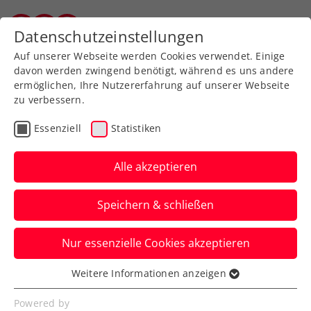
Zurück zur Newsübersicht
Datenschutzeinstellungen
Salzburger Tennisverband
Auf unserer Webseite werden Cookies verwendet. Einige
davon werden zwingend benötigt, während es uns andere
ermöglichen, Ihre Nutzererfahrung auf unserer Webseite
zu verbessern.
Turniere
ITF
Essenziell
Statistiken
ITF Heraklion: Kraus
findet auch im Einzel
Alle akzeptieren
zurück auf die
Speichern & schließen
Siegerstraße
Nur essenzielle Cookies akzeptieren
Doch auch im Doppelbewerb mit Melanie
Klaffner spielt das ÖTV-Ass um ein
Weitere Informationen anzeigen
Essenziell
Finalticket.
Essenzielle Cookies werden für grundlegende
Powered by