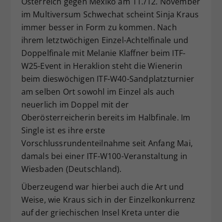
Österreich gegen Mexiko am 11./12. November
Dieser Wert speichert Ihre Consent-
im Multiversum Schwechat scheint Sinja Kraus
Einstellungen. Unter anderem eine
immer besser in Form zu kommen. Nach
zufällig generierte ID, für die
ihrem letztwöchigen Einzel-Achtelfinale und
Zweck
historische Speicherung Ihrer
Doppelfinale mit Melanie Klaffner beim ITF-
vorgenommen Einstellungen, falls der
W25-Event in Heraklion steht die Wienerin
Webseiten-Betreiber dies eingestellt
hat.
beim dieswöchigen ITF-W40-Sandplatzturnier
am selben Ort sowohl im Einzel als auch
neuerlich im Doppel mit der
Oberösterreicherin bereits im Halbfinale. Im
Single ist es ihre erste
Vorschlussrundenteilnahme seit Anfang Mai,
damals bei einer ITF-W100-Veranstaltung in
Wiesbaden (Deutschland).
Überzeugend war hierbei auch die Art und
Weise, wie Kraus sich in der Einzelkonkurrenz
auf der griechischen Insel Kreta unter die