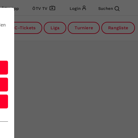
ÖTV App
ÖTV TV
Login
Suchen
den
DC-Tickets
Liga
Turniere
Rangliste