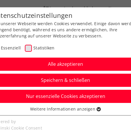
ÖTV
Landesverbände
News
tenschutzeinstellungen
 unserer Webseite werden Cookies verwendet. Einige davon wer
Ausbildung
Services
Über uns
ngend benötigt, während es uns andere ermöglichen, Ihre
zererfahrung auf unserer Webseite zu verbessern.
Essenziell
Statistiken
Alle akzeptieren
Speichern & schließen
Nur essenzielle Cookies akzeptieren
 Klaffner/Kraus schon
Weitere Informationen anzeigen
ssenziell
f-Form
senzielle Cookies werden für grundlegende Funktionen der
ered by
bseite benötigt. Dadurch ist gewährleistet, dass die Webseite
linski Cookie Consent