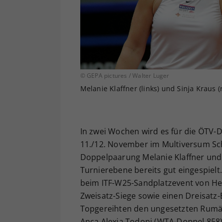
© GEPA pictures / Walter Luger
Melanie Klaffner (links) und Sinja Kraus (
In zwei Wochen wird es für die ÖTV-D
11./12. November im Multiversum Sch
Doppelpaarung Melanie Klaffner und S
Turnierebene bereits gut eingespielt
beim ITF-W25-Sandplatzevent von Her
Zweisatz-Siege sowie einen Dreisatz-E
Topgereihten den ungesetzten Rumän
Anca Alexia Todoni (WTA-Doppel 858) 