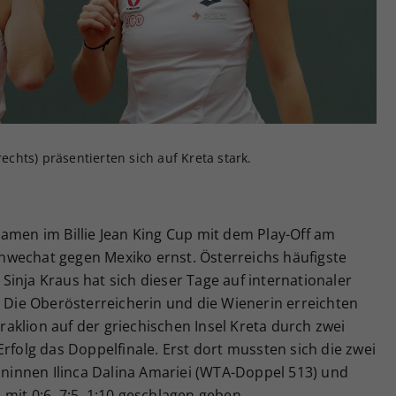
Zweck
generierte ID, für die historische Speicherung
Ihrer vorgenommen Einstellungen, falls der
Webseiten-Betreiber dies eingestellt hat.
rechts) präsentierten sich auf Kreta stark.
amen im Billie Jean King Cup mit dem Play-Off am
wechat gegen Mexiko ernst. Österreichs häufigste
inja Kraus hat sich dieser Tage auf internationaler
. Die Oberösterreicherin und die Wienerin erreichten
aklion auf der griechischen Insel Kreta durch zwei
rfolg das Doppelfinale. Erst dort mussten sich die zwei
innen Ilinca Dalina Amariei (WTA-Doppel 513) und
mit 0:6, 7:5, 1:10 geschlagen geben.