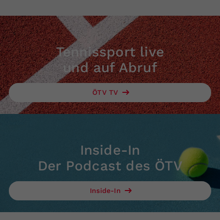
Tennissport live
und auf Abruf
ÖTV TV
Inside-In
Der Podcast des ÖTV
Inside-In