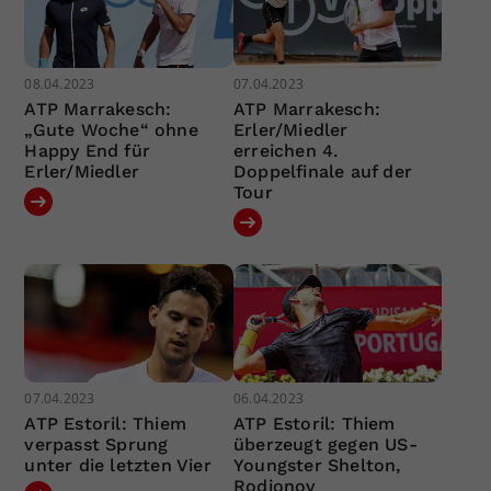
08.04.2023
07.04.2023
ATP Marrakesch:
ATP Marrakesch:
„Gute Woche“ ohne
Erler/Miedler
Happy End für
erreichen 4.
Erler/Miedler
Doppelfinale auf der
Tour
07.04.2023
06.04.2023
ATP Estoril: Thiem
ATP Estoril: Thiem
verpasst Sprung
überzeugt gegen US-
unter die letzten Vier
Youngster Shelton,
Rodionov