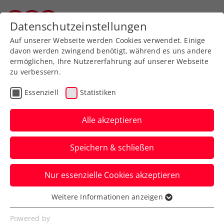
Zurück zur Newsübersicht
Datenschutzeinstellungen
Salzburger Tennisverband
Auf unserer Webseite werden Cookies verwendet. Einige
davon werden zwingend benötigt, während es uns andere
ermöglichen, Ihre Nutzererfahrung auf unserer Webseite
zu verbessern.
Turniere
ATP
Essenziell
Statistiken
ATP München:
Erler/Miedler im
Alle akzeptieren
Halbfinale, Thiem mit
Speichern & schließen
Sieg und Niederlage
Nur essenzielle Cookies akzeptieren
In der bayerischen Landeshauptstadt ist
ein Doppelendspiel mit drei ÖTV-Assen
Weitere Informationen anzeigen
Essenziell
möglich.
Essenzielle Cookies werden für grundlegende
Powered by