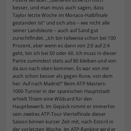
Positiv sei aber: „Generell fühle ich mich
besser, und man muss auch sagen, dass
Taylor letzte Woche im Monaco-Halbfinale
gestanden ist“ und sich also – wie nicht alle
seiner Landsleute – auch auf Sand gut
zurechtfindet. „Ich bin teilweise schon bei 100
Prozent, aber wenn es dann von 2:0 auf 2:4
geht, bin ich bei 50 oder 60. Ich muss in dieser
Partie zumindest stets auf 80 bleiben und von
da aus nach oben kommen. Es war von mir
auch schon besser als gegen Rune, von dem
her: Auf nach Madrid!“ Beim ATP-Masters-
1000-Turnier in der spanischen Hauptstadt
erhielt Thiem eine Wildcard für den
Hauptbewerb. Im Gepäck nimmt er immerhin
sein zweites ATP-Tour-Viertelfinale dieser
Saison binnen kurzer Zeit mit, nach Estoril in
der vorletzten Woche. Im ATP-Ranking wird er