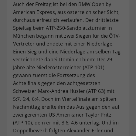
Auch der Freitag ist bei den BMW Open by
Dieser Wert speichert Ihre Consent-
American Express, aus österreichischer Sicht,
Einstellungen. Unter anderem eine
durchaus erfreulich verlaufen. Der drittletzte
zufällig generierte ID, für die
Zweck
historische Speicherung Ihrer
Spieltag beim ATP-250-Sandplatzturnier in
vorgenommen Einstellungen, falls der
München begann mit zwei Siegen für die ÖTV-
Webseiten-Betreiber dies eingestellt
Vertreter und endete mit einer Niederlage.
hat.
Einen Sieg und eine Niederlage am selben Tag
verzeichnete dabei Dominic Thiem: Der 29
Jahre alte Niederösterreicher (ATP 101)
gewann zuerst die Fortsetzung des
Achtelfinals gegen den achtgesetzten
Schweizer Marc-Andrea Hüsler (ATP 63) mit
5:7, 6:4, 6:4. Doch im Viertelfinale am späten
Nachmittag ereilte ihn das Aus gegen den auf
zwei gereihten US-Amerikaner Taylor Fritz
(ATP 10), dem er mit 3:6, 4:6 unterlag. Und im
Doppelbewerb folgten Alexander Erler und