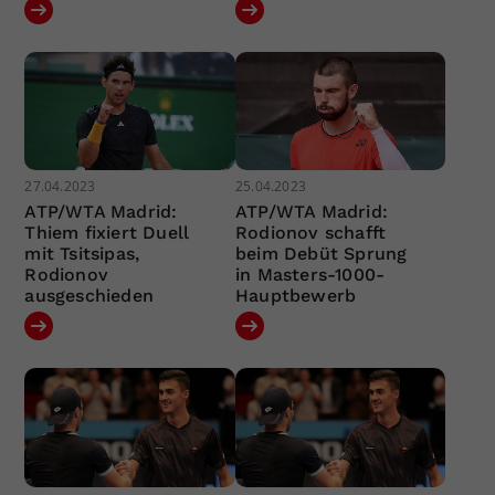
27.04.2023
25.04.2023
ATP/WTA Madrid:
ATP/WTA Madrid:
Thiem fixiert Duell
Rodionov schafft
mit Tsitsipas,
beim Debüt Sprung
Rodionov
in Masters-1000-
ausgeschieden
Hauptbewerb