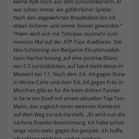
kenne Kyle noch aus dem Juniorenbereich, er
war schon immer ein gefährlicher Spieler.
Nach den abgewehrten Breakbällen bin ich
etwas lockerer und immer besser geworden.“
Thiem wird sich mit Tsitsipas nunmehr zum
neunten Mal auf der ATP-Tour duellieren. Der
Neo-Schützling von Benjamin Ebrahimzadeh
kann hierbei bislang auf eine positive Bilanz
von 5:3 zurückblicken, auf Sand steht diese im
Moment bei 1:1. Nach dem 2:6, 4:6 gegen Rune
in Monte-Carlo und dem 3:6, 4:6 gegen Fritz in
München gibt es für ihn beim dritten Turnier
in Serie ein Duell mit einem aktuellen Top-Ten-
Mann, das zugleich einen weiteren Härtetest
auf dem Weg zurück darstellt. „Es wird nun die
nächste Standortbestimmung. Ich habe schon
lange nicht mehr gegen ihn gespielt. Ich hoffe,
ich schlage mich gut, und es wird ein