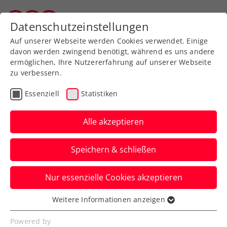
Zurück zur Newsübersicht
Datenschutzeinstellungen
Salzburger Tennisverband
Auf unserer Webseite werden Cookies verwendet. Einige
davon werden zwingend benötigt, während es uns andere
ermöglichen, Ihre Nutzererfahrung auf unserer Webseite
zu verbessern.
Turniere
ATP
Essenziell
Statistiken
ATP/WTA Madrid: Thiem
fixiert Duell mit Tsitsipas,
Alle akzeptieren
Rodionov ausgeschieden
Speichern & schließen
Das ÖTV-Aushängeschild meistert auch in
Nur essenzielle Cookies akzeptieren
Spaniens Hauptstadt die erste Runde.
Weitere Informationen anzeigen
Verfasst von: Manuel Wachta, 27.04.2023
Essenziell
Essenzielle Cookies werden für grundlegende
Powered by