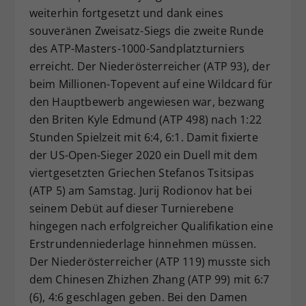
weiterhin fortgesetzt und dank eines
Dieser Wert speichert Ihre Consent-
souveränen Zweisatz-Siegs die zweite Runde
Einstellungen. Unter anderem eine
zufällig generierte ID, für die
des ATP-Masters-1000-Sandplatzturniers
Zweck
historische Speicherung Ihrer
erreicht. Der Niederösterreicher (ATP 93), der
vorgenommen Einstellungen, falls der
beim Millionen-Topevent auf eine Wildcard für
Webseiten-Betreiber dies eingestellt
den Hauptbewerb angewiesen war, bezwang
hat.
den Briten Kyle Edmund (ATP 498) nach 1:22
Stunden Spielzeit mit 6:4, 6:1. Damit fixierte
der US-Open-Sieger 2020 ein Duell mit dem
viertgesetzten Griechen Stefanos Tsitsipas
(ATP 5) am Samstag. Jurij Rodionov hat bei
seinem Debüt auf dieser Turnierebene
hingegen nach erfolgreicher Qualifikation eine
Erstrundenniederlage hinnehmen müssen.
Der Niederösterreicher (ATP 119) musste sich
dem Chinesen Zhizhen Zhang (ATP 99) mit 6:7
(6), 4:6 geschlagen geben. Bei den Damen