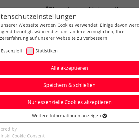
ÖTV
Landesverbände
News
tenschutzeinstellungen
 unserer Webseite werden Cookies verwendet. Einige davon wer
Ausbildung
Services
Über uns
ngend benötigt, während es uns andere ermöglichen, Ihre
zererfahrung auf unserer Webseite zu verbessern.
Essenziell
Statistiken
Alle akzeptieren
Speichern & schließen
Nur essenzielle Cookies akzeptieren
o: Thiem in der
Weitere Informationen anzeigen
ssenziell
 von Jungstar Rune
senzielle Cookies werden für grundlegende Funktionen der
ered by
bseite benötigt. Dadurch ist gewährleistet, dass die Webseite
linski Cookie Consent