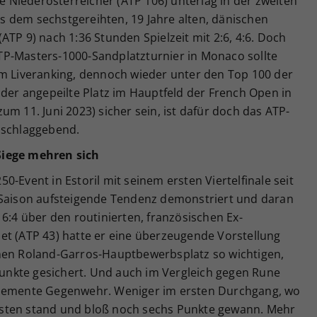
Niederösterreicher (ATP 106) unterlag in der zweiten
 dem sechstgereihten, 19 Jahre alten, dänischen
ATP 9) nach 1:36 Stunden Spielzeit mit 2:6, 4:6. Doch
P-Masters-1000-Sandplatzturnier in Monaco sollte
im Liveranking, dennoch wieder unter den Top 100 der
 der angepeilte Platz im Hauptfeld der French Open in
m 11. Juni 2023) sicher sein, ist dafür doch das ATP-
schlaggebend.
Siege mehren sich
-Event in Estoril mit seinem ersten Viertelfinale seit
 Saison aufsteigende Tendenz demonstriert und daran
 6:4 über den routinierten, französischen Ex-
et (ATP 43) hatte er eine überzeugende Vorstellung
inen Roland-Garros-Hauptbewerbsplatz so wichtigen,
nkte gesichert. Und auch im Vergleich gegen Rune
ehemente Gegenwehr. Weniger im ersten Durchgang, wo
sten stand und bloß noch sechs Punkte gewann. Mehr