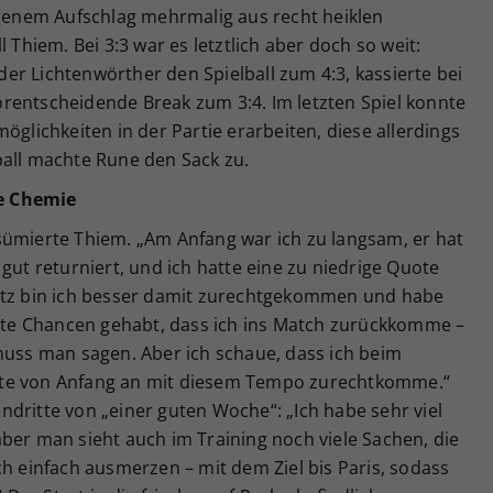
igenem Aufschlag mehrmalig aus recht heiklen
 Thiem. Bei 3:3 war es letztlich aber doch so weit:
r Lichtenwörther den Spielball zum 4:3, kassierte bei
rentscheidende Break zum 3:4. Im letzten Spiel konnte
öglichkeiten in der Partie erarbeiten, diese allerdings
ball machte Rune den Sack zu.
e Chemie
sümierte Thiem. „Am Anfang war ich zu langsam, er hat
gut returniert, und ich hatte eine zu niedrige Quote
Satz bin ich besser damit zurechtgekommen und habe
 gute Chancen gehabt, dass ich ins Match zurückkomme –
muss man sagen. Aber ich schaue, dass ich beim
ute von Anfang an mit diesem Tempo zurechtkomme.“
dritte von „einer guten Woche“: „Ich habe sehr viel
ber man sieht auch im Training noch viele Sachen, die
ch einfach ausmerzen – mit dem Ziel bis Paris, sodass