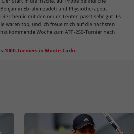
“ Der Start in die frische, auf Probe befindliche
 Benjamin Ebrahimzadeh und Physiotherapeut
 „Die Chemie mit den neuen Leuten passt sehr gut. Es
die waren top, und ich freue mich auf die nächsten
ächst kommende Woche zum ATP-250-Turnier nach
rs-1000-Turniers in Monte-Carlo.