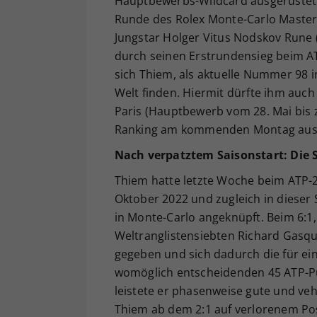
Hauptbewerbs-Wildcard ausgerüstete 
Runde des Rolex Monte-Carlo Masters
Jungstar Holger Vitus Nodskov Rune (
durch seinen Erstrundensieg beim AT
sich Thiem, als aktuelle Nummer 98 
Welt finden. Hiermit dürfte ihm auch
Paris (Hauptbewerb vom 28. Mai bis zu
Ranking am kommenden Montag aus
Nach verpatztem Saisonstart: Die 
Thiem hatte letzte Woche beim ATP-250
Oktober 2022 und zugleich in dieser
in Monte-Carlo angeknüpft. Beim 6:1,
Weltranglistensiebten Richard Gasqu
gegeben und sich dadurch die für e
womöglich entscheidenden 45 ATP-Pu
leistete er phasenweise gute und v
Thiem ab dem 2:1 auf verlorenem Po