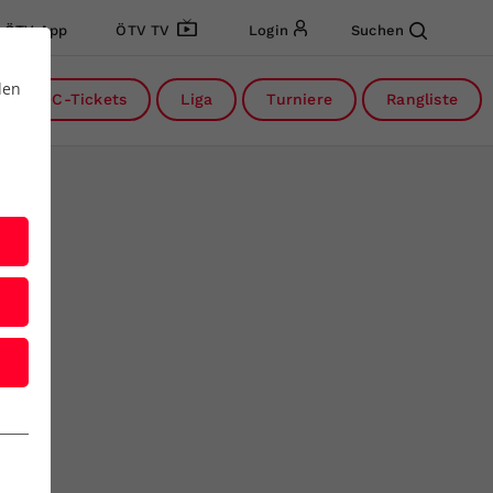
ÖTV App
ÖTV TV
Login
Suchen
den
DC-Tickets
Liga
Turniere
Rangliste