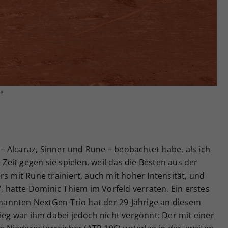
Zweck
generierte ID, für die historische Speicherung
Ihrer vorgenommen Einstellungen, falls der
Webseiten-Betreiber dies eingestellt hat.
le
i – Alcaraz, Sinner und Rune – beobachtet habe, als ich
 Zeit gegen sie spielen, weil das die Besten aus der
s mit Rune trainiert, auch mit hoher Intensität, und
“, hatte Dominic Thiem im Vorfeld verraten. Ein erstes
annten NextGen-Trio hat der 29-Jährige an diesem
g war ihm dabei jedoch nicht vergönnt: Der mit einer