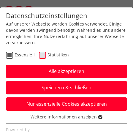
Zurück zur Newsübersicht
Datenschutzeinstellungen
Salzburger Tennisverband
Auf unserer Webseite werden Cookies verwendet. Einige
davon werden zwingend benötigt, während es uns andere
ermöglichen, Ihre Nutzererfahrung auf unserer Webseite
zu verbessern.
Turniere
ATP
Essenziell
Statistiken
Australian Open: Ofner
nach Premierensieg auch
Alle akzeptieren
im Doppel out
Speichern & schließen
Für Österreichs Nummer eins im Einzel
Nur essenzielle Cookies akzeptieren
und Alexandre Müller kommt in
Melbourne in Runde zwei das Aus.
Weitere Informationen anzeigen
Essenziell
Verfasst von: Manuel Wachta, 20.01.2024
Essenzielle Cookies werden für grundlegende
Powered by