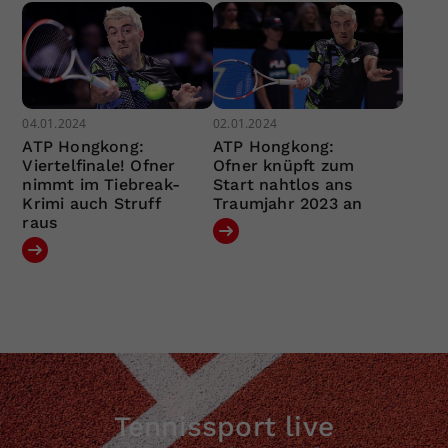
04.01.2024
02.01.2024
ATP Hongkong:
ATP Hongkong:
Viertelfinale! Ofner
Ofner knüpft zum
nimmt im Tiebreak-
Start nahtlos ans
Krimi auch Struff
Traumjahr 2023 an
raus
Tennissport live