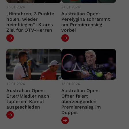
26.01.2024
21.01.2024
„Hinfahren, 3 Punkte
Australian Open:
holen, wieder
Perelygina schrammt
heimfliegen“: Klares
am Premierensieg
Ziel für ÖTV-Herren
vorbei
19.01.2024
18.01.2024
Australian Open:
Australian Open:
Erler/Miedler nach
Ofner feiert
tapferem Kampf
überzeugenden
ausgeschieden
Premierensieg im
Doppel