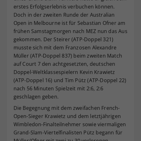
erstes Erfolgserlebnis verbuchen können.
Dieser Wert speichert Ihre Consent-
Doch in der zweiten Runde der Australian
Einstellungen. Unter anderem eine
zufällig generierte ID, für die
Open in Melbourne ist für Sebastian Ofner am
Zweck
historische Speicherung Ihrer
frühen Samstagmorgen nach MEZ nun das Aus
vorgenommen Einstellungen, falls der
gekommen. Der Steirer (ATP-Doppel 321)
Webseiten-Betreiber dies eingestellt
musste sich mit dem Franzosen Alexandre
hat.
Müller (ATP-Doppel 837) beim zweiten Match
auf Court 7 den achtgesetzten, deutschen
Doppel-Weltklassespielern Kevin Krawietz
(ATP-Doppel 16) und Tim Pütz (ATP-Doppel 22)
nach 56 Minuten Spielzeit mit 2:6, 2:6
geschlagen geben.
Die Begegnung mit dem zweifachen French-
Open-Sieger Krawietz und dem letztjährigen
Wimbledon-Finalteilnehmer sowie viermaligen
Grand-Slam-Viertelfinalisten Pütz begann für
Müller/Ofner mit zwei zu 30 verlorenen