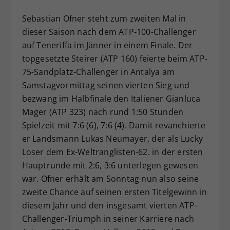
Dieser Wert speichert Ihre Consent-
Sebastian Ofner steht zum zweiten Mal in
Einstellungen. Unter anderem eine
dieser Saison nach dem ATP-100-Challenger
zufällig generierte ID, für die
auf Teneriffa im Jänner in einem Finale. Der
Zweck
historische Speicherung Ihrer
vorgenommen Einstellungen, falls der
topgesetzte Steirer (ATP 160) feierte beim ATP-
Webseiten-Betreiber dies eingestellt
75-Sandplatz-Challenger in Antalya am
hat.
Samstagvormittag seinen vierten Sieg und
bezwang im Halbfinale den Italiener Gianluca
Mager (ATP 323) nach rund 1:50 Stunden
Spielzeit mit 7:6 (6), 7:6 (4). Damit revanchierte
er Landsmann Lukas Neumayer, der als Lucky
Loser dem Ex-Weltranglisten-62. in der ersten
Hauptrunde mit 2:6, 3:6 unterlegen gewesen
war. Ofner erhält am Sonntag nun also seine
zweite Chance auf seinen ersten Titelgewinn in
diesem Jahr und den insgesamt vierten ATP-
Challenger-Triumph in seiner Karriere nach