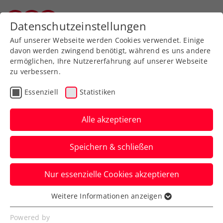
Zurück zur Newsübersicht
Datenschutzeinstellungen
Salzburger Tennisverband
Auf unserer Webseite werden Cookies verwendet. Einige
davon werden zwingend benötigt, während es uns andere
ermöglichen, Ihre Nutzererfahrung auf unserer Webseite
zu verbessern.
Turniere
ATP
Essenziell
Statistiken
ATP-Challenger Antalya:
Neumayer revanchiert –
Alle akzeptieren
Ofner kämpft sich ins
Speichern & schließen
Finale
Nur essenzielle Cookies akzeptieren
Das ÖTV-Ass bezwingt in der Türkei auch
Gianluca Mager, diesmal in zwei knappen
Weitere Informationen anzeigen
Essenziell
Sätzen.
Essenzielle Cookies werden für grundlegende
Powered by