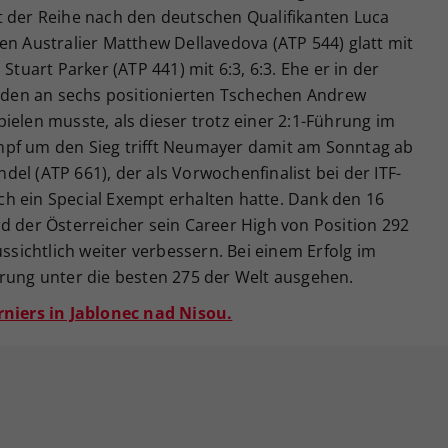
t der Reihe nach den deutschen Qualifikanten Luca
en Australier Matthew Dellavedova (ATP 544) glatt mit
Stuart Parker (ATP 441) mit 6:3, 6:3. Ehe er in der
den an sechs positionierten Tschechen Andrew
ielen musste, als dieser trotz einer 2:1-Führung im
mpf um den Sieg trifft Neumayer damit am Sonntag ab
el (ATP 661), der als Vorwochenfinalist bei der ITF-
h ein Special Exempt erhalten hatte. Dank den 16
d der Österreicher sein Career High von Position 292
ussichtlich weiter verbessern. Bei einem Erfolg im
prung unter die besten 275 der Welt ausgehen.
rniers in Jablonec nad Nisou.