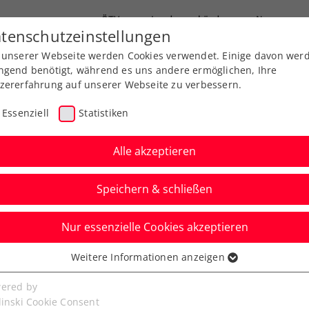
ÖTV
Landesverbände
News
tenschutzeinstellungen
 unserer Webseite werden Cookies verwendet. Einige davon wer
Ausbildung
Services
Über uns
ngend benötigt, während es uns andere ermöglichen, Ihre
zererfahrung auf unserer Webseite zu verbessern.
Essenziell
Statistiken
Alle akzeptieren
Speichern & schließen
Nur essenzielle Cookies akzeptieren
ad Nisou: Neumayer
Weitere Informationen anzeigen
ssenziell
ten ins nächste Finale
senzielle Cookies werden für grundlegende Funktionen der
ered by
bseite benötigt. Dadurch ist gewährleistet, dass die Webseite
linski Cookie Consent