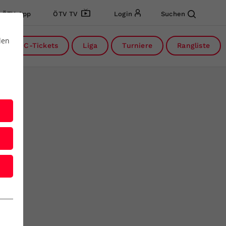
ÖTV App
ÖTV TV
Login
Suchen
den
DC-Tickets
Liga
Turniere
Rangliste