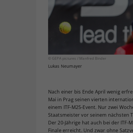
© GEPA pictures / Manfred Binder
Lukas Neumayer
Nach einer bis Ende April wenig erfr
Mai in Prag seinen vierten internatio
einem ITF-M25-Event. Nur zwei Woche
Staatsmeister vor seinem nächsten 
Der 20-Jährige hat auch bei der ITF-
Finale erreicht. Und zwar ohne Satzve