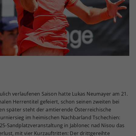
Zweck
generierte ID, für die historische Speicherung
Ihrer vorgenommen Einstellungen, falls der
Webseiten-Betreiber dies eingestellt hat.
eulich verlaufenen Saison hatte Lukas Neumayer am 21.
nalen Herrentitel gefeiert, schon seinen zweiten bei
n später steht der amtierende Österreichische
Turniersieg im heimischen Nachbarland Tschechien:
M25-Sandplatzveranstaltung in Jablonec nad Nisou das
rlust, mit vier Kurzauftritten: Der drittgereihte